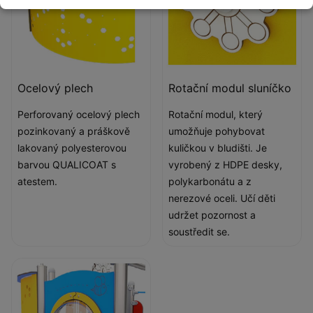
Ocelový plech
Rotační modul sluníčko
Perforovaný ocelový plech
Rotační modul, který
pozinkovaný a práškově
umožňuje pohybovat
lakovaný polyesterovou
kuličkou v bludišti. Je
barvou QUALICOAT s
vyrobený z HDPE desky,
atestem.
polykarbonátu a z
nerezové oceli. Učí děti
udržet pozornost a
soustředit se.