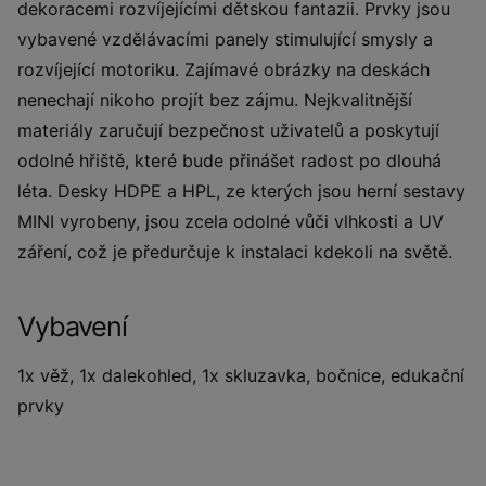
dekoracemi rozvíjejícími dětskou fantazii. Prvky jsou
vybavené vzdělávacími panely stimulující smysly a
rozvíjející motoriku. Zajímavé obrázky na deskách
nenechají nikoho projít bez zájmu. Nejkvalitnější
materiály zaručují bezpečnost uživatelů a poskytují
odolné hřiště, které bude přinášet radost po dlouhá
léta. Desky HDPE a HPL, ze kterých jsou herní sestavy
MINI vyrobeny, jsou zcela odolné vůči vlhkosti a UV
záření, což je předurčuje k instalaci kdekoli na světě.
Vybavení
1x věž, 1x dalekohled, 1x skluzavka, bočnice, edukační
prvky