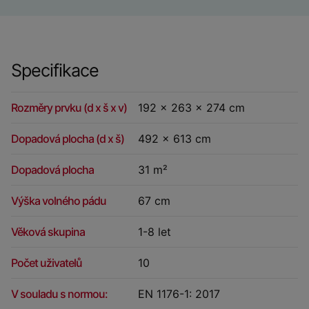
Specifikace
Rozměry prvku (d x š x v)
192 x 263 x 274 cm
Dopadová plocha (d x š)
492 x 613 cm
Dopadová plocha
31 m²
Výška volného pádu
67 cm
Věková skupina
1-8 let
Počet uživatelů
10
V souladu s normou:
EN 1176-1: 2017