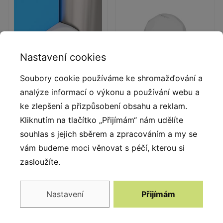
Nastavení cookies
Soubory cookie používáme ke shromažďování a
analýze informací o výkonu a používání webu a
Deskové a lanové
Trubkové zátky
ke zlepšení a přizpůsobení obsahu a reklam.
spojky
Kliknutím na tlačítko „Přijímám“ nám udělíte
Bezpečné trubkové zátky
Deskové a lanové spojky
souhlas s jejich sběrem a zpracováním a my se
ze vstřikovaného
ze vstřikovaného
lisovaného polyamidu.
vám budeme moci věnovat s péčí, kterou si
polyamidu.
zasloužíte.
Nastavení
Přijímám