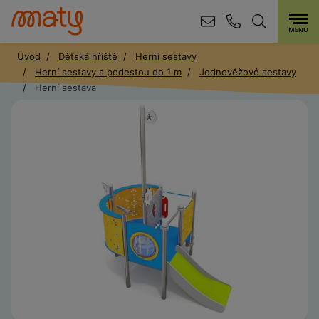
Úvod
Dětská hřiště
Herní sestavy
Herní sestavy s podestou do 1 m
Jednověžové sestavy
Herní sestava