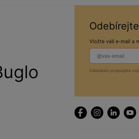
Odebírejte
Vložte váš e-mail a
Buglo
Odesláním projevujete sv