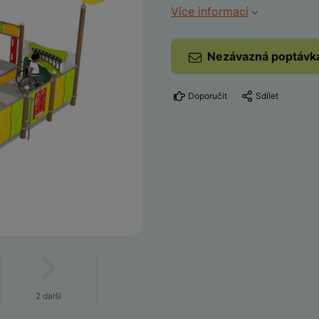
Více informací
Nezávazná poptávk
Doporučit
Sdílet
2 další