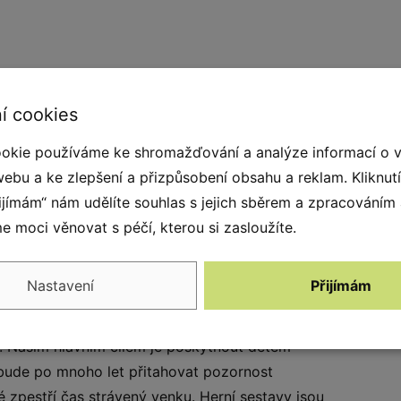
í cookies
okie používáme ke shromažďování a analýze informací o 
webu a ke zlepšení a přizpůsobení obsahu a reklam. Kliknut
řijímám“ nám udělíte souhlas s jejich sběrem a zpracováním
 moci věnovat s péčí, kterou si zasloužíte.
Nastavení
Přijímám
icky se vyvíjející děti, tak pro děti s různými
ti. Naším hlavním cílem je poskytnout dětem
é bude po mnoho let přitahovat pozornost
é zpestří čas strávený venku. Herní sestavy jsou