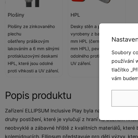
Plošiny
HPL
Plošiny ze zinkovaného
Desky stěn a podest jsou
plechu
vyrobeny z barevného 13
Nastaven
ošetřeny práškovým
mm HPL (černé desky z 8
lakováním a 6 mm silnými
mm HPL), pevného a
Soubory co
protiskluzovými deskami
odolného proti vlhkosti a
používání 
HPL, které jsou odolné
UV záření.
tlačítko „P
proti vlhkosti a UV záření.
vám budeme
Popis produktu
Zařízení ELLIPSUM Inclusive Play byla navržena jak pro typ
druhy postižení, které je vylučují z hraní na běžném hřiš
neobvyklé a zábavné hřiště z kvalitních materiálů, kter
kolemjdoucích. Ellipsum představuje pro děti výzvy, kter