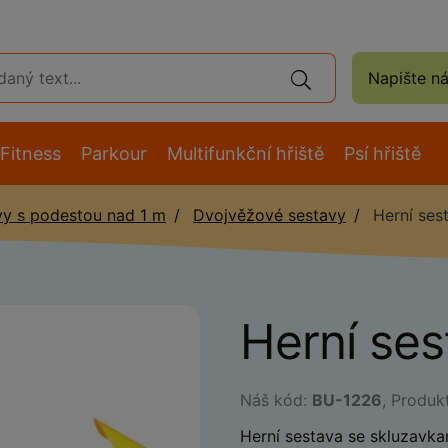
Napište n
Fitness
Parkour
Multifunkční hřiště
Psí hřiště
vy s podestou nad 1 m
Dvojvěžové sestavy
Herní ses
Herní se
Náš kód:
BU-1226
, Produk
Herní sestava se skluzavk