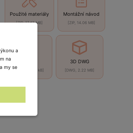
Použité materiály
Montážní návod
[ZIP, 17.43 MB]
[ZIP, 14.06 MB]
výkonu a
ím na
DWG
3D DWG
 a my se
[DWG, 846.0 kB]
[DWG, 2.22 MB]