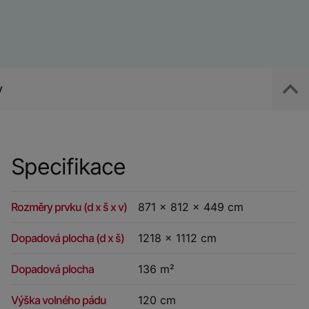
y
Specifikace
Rozměry prvku (d x š x v)
871 x 812 x 449 cm
Dopadová plocha (d x š)
1218 x 1112 cm
Dopadová plocha
136 m²
Výška volného pádu
120 cm