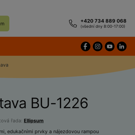
+420 734 889 068
ám
(všední dny 8:00-17:00)
tava
stava BU-1226
tová řada:
Ellipsum
ami, edukačními prvky a nájezdovou rampou