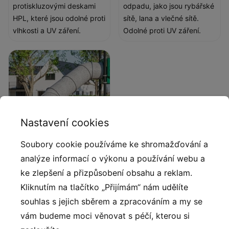
protiskluzovými deskami
odpadu, jako jsou rybářské
HPL, které jsou odolné proti
sítě, lana a vlečné sítě.
vlhkosti a UV záření.
Odolné proti UV záření.
Nastavení cookies
Soubory cookie používáme ke shromažďování a
analýze informací o výkonu a používání webu a
Skluzavky a střechy
ke zlepšení a přizpůsobení obsahu a reklam.
recyklované
Kliknutím na tlačítko „Přijímám“ nám udělíte
Skluzavky a střechy
souhlas s jejich sběrem a zpracováním a my se
vyrobené metodou
vám budeme moci věnovat s péčí, kterou si
rotomouldingu s využitím