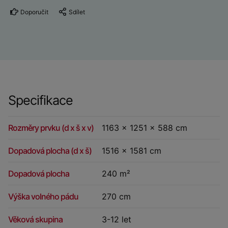
Doporučit
Sdílet
Specifikace
Rozměry prvku (d x š x v)
1163 x 1251 x 588 cm
Dopadová plocha (d x š)
1516 x 1581 cm
Dopadová plocha
240 m²
Výška volného pádu
270 cm
Věková skupina
3-12 let