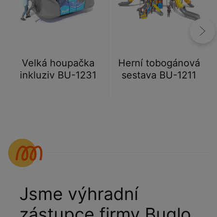
Velká houpačka
Herní tobogánová
inkluziv BU-1231
sestava BU-1211
Jsme výhradní
zástupce firmy Buglo