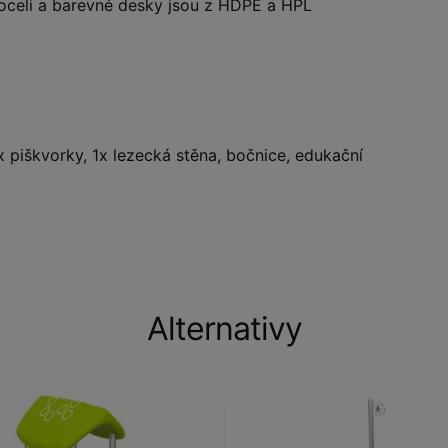
oceli a barevné desky jsou z HDPE a HPL
x piškvorky, 1x lezecká stěna, bočnice, edukační
Alternativy