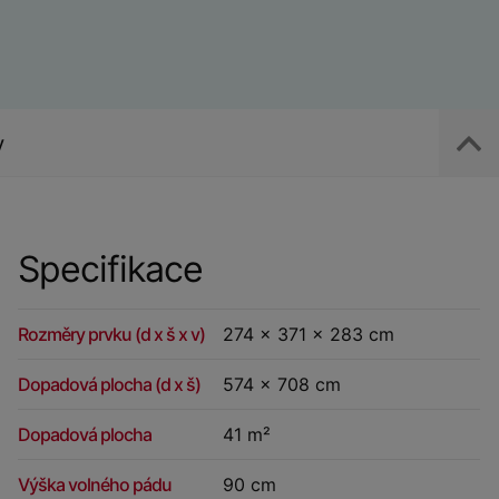
y
Specifikace
Rozměry prvku (d x š x v)
274 x 371 x 283 cm
Dopadová plocha (d x š)
574 x 708 cm
Dopadová plocha
41 m²
Výška volného pádu
90 cm