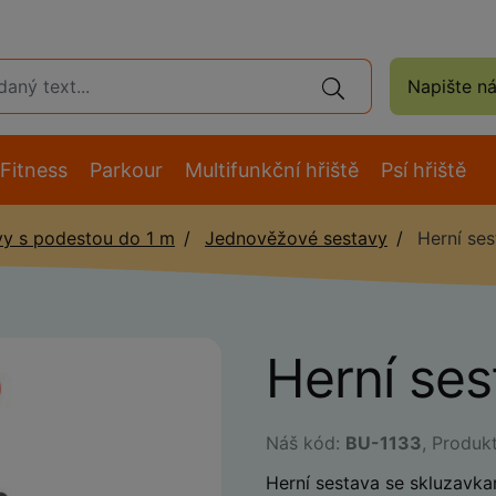
Napište n
Fitness
Parkour
Multifunkční hřiště
Psí hřiště
vy s podestou do 1 m
Jednověžové sestavy
Herní ses
Herní se
Náš kód:
BU-1133
, Produk
Herní sestava se skluzavka