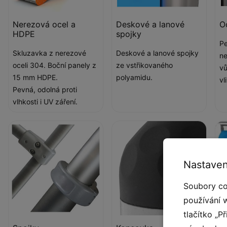
Nerezová ocel a
Deskové a lanové
O
HDPE
spojky
Pe
Skluzavka z nerezové
Deskové a lanové spojky
ne
oceli 304. Boční panely z
ze vstřikovaného
vů
15 mm HDPE.
polyamidu.
vl
Pevná, odolná proti
vlhkosti i UV záření.
Nastaven
Soubory co
používání 
tlačítko „P