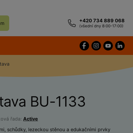
+420 734 889 068
ám
(všední dny 8:00-17:00)
tava
stava BU-1133
tová řada:
Active
mi, schůdky, lezeckou stěnou a edukačními prvky