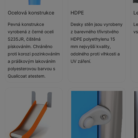
Ocelová konstrukce
HDPE
L
Pevná konstrukce
Desky stěn jsou vyrobeny
Le
vyrobená z černé oceli
z barevného třívrstvého
vs
S235JR, čištěná
HDPE polyethylenu 15
pískováním. Chráněno
mm nejvyšší kvality,
proti korozi pozinkováním
odolného proti vlhkosti a
a práškovým lakováním
UV záření.
polyesterovou barvou s
Qualicoat atestem.