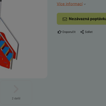
Více informací
Nezávazná poptávk
Doporučit
Sdílet
2 další