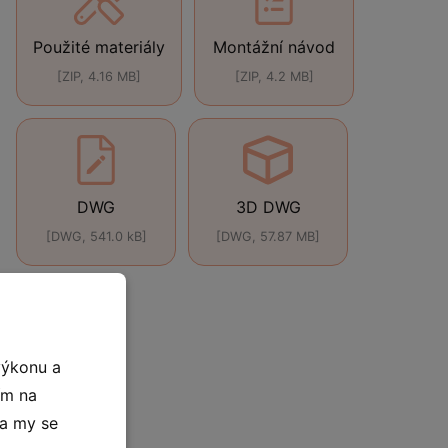
Použité materiály
Montážní návod
[ZIP, 4.16 MB]
[ZIP, 4.2 MB]
DWG
3D DWG
[DWG, 541.0 kB]
[DWG, 57.87 MB]
výkonu a
ím na
 a my se