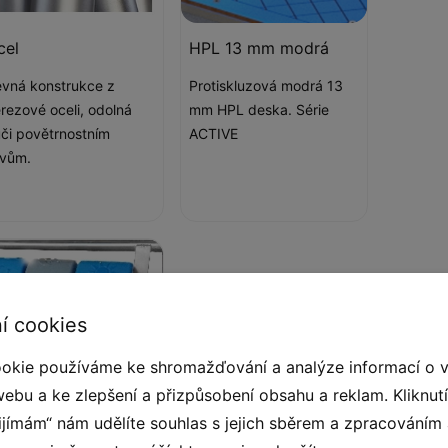
cel
HPL 13 mm modrá
vná konstrukce z
Protiskluzová modrá 13
rezové oceli, odolná
mm HPL deska. Série
či povětrnostním
ACTIVE
ivům.
í cookies
okie používáme ke shromažďování a analýze informací o 
webu a ke zlepšení a přizpůsobení obsahu a reklam. Kliknut
řijímám“ nám udělíte souhlas s jejich sběrem a zpracováním