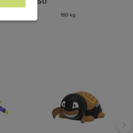
Vlastnosti
Hmotnost:
160 kg