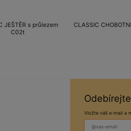
 JEŠTĚR s průlezem
CLASSIC CHOBOTN
C02t
Odebírejte
Vložte váš e-mail a