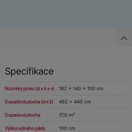
Specifikace
Rozměry prvku (d x š x v)
182 x 140 x 100 cm
Dopadová plocha (d x š)
482 x 440 cm
Dopadová plocha
17,9 m²
Výška volného pádu
100 cm