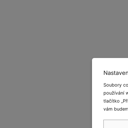
Nastaven
Soubory co
používání 
tlačítko „P
vám budeme