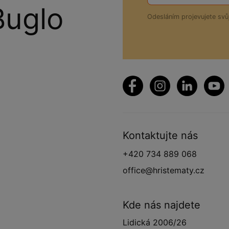
Buglo
Odesláním projevujete sv
Kontaktujte nás
+420 734 889 068
office@hristematy.cz
Kde nás najdete
Lidická 2006/26