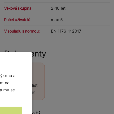
Věková skupina
2-10 let
Počet uživatelů
max 5
V souladu s normou:
EN 1176-1: 2017
Dokumenty
výkonu a
ím na
Technický list
 a my se
[PDF, 440 kB]