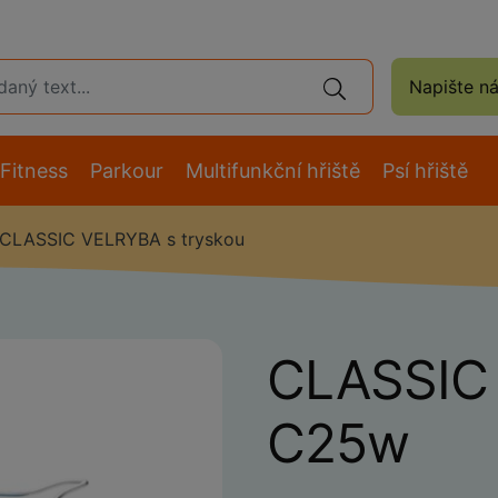
Napište n
Fitness
Parkour
Multifunkční hřiště
Psí hřiště
CLASSIC VELRYBA s tryskou
CLASSIC 
C25w