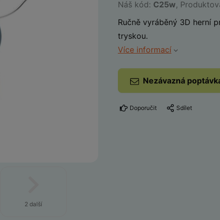
Náš kód:
C25w
, Produktov
Ručně vyráběný 3D herní pr
tryskou.
Více informací
Nezávazná poptávk
Doporučit
Sdílet
2 další