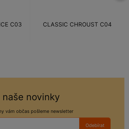
ICE C03
CLASSIC CHROUST C04
 naše novinky
 my vám občas pošleme newsletter
Odebírat