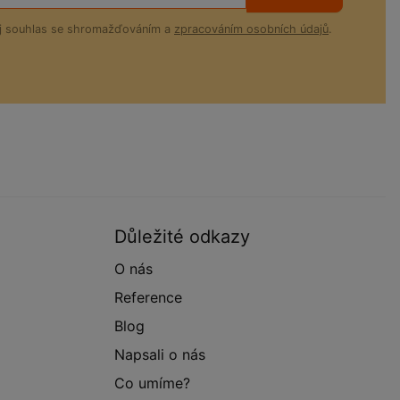
ůj souhlas se shromažďováním a
zpracováním osobních údajů
.
Důležité odkazy
O nás
Reference
Blog
Napsali o nás
Co umíme?