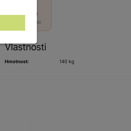
3D DWG
[DWG, 1.2 MB]
Vlastnosti
Hmotnost:
140 kg