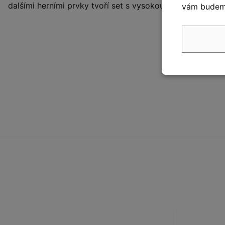
dalšími herními prvky tvoří set s vysokou přidanou hodn
vám budeme