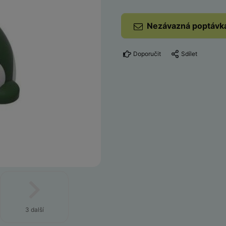
Nezávazná poptávk
Doporučit
Sdílet
3 další