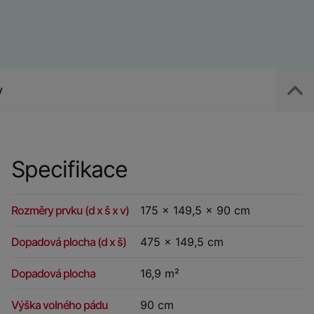
y
Specifikace
Rozměry prvku (d x š x v)
175 x 149,5 x 90 cm
Dopadová plocha (d x š)
475 x 149,5 cm
Dopadová plocha
16,9 m²
Výška volného pádu
90 cm