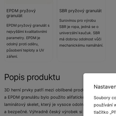
EPDM pryžový
SBR pryžový granulát
granulát
Surovinou pro výrobu
EPDM pryžový granulát s
SBR je ropa, jedná se o
nejvyššími kvalitativními
univerzální kaučuk. SBR
parametry. EPDM je
má dobrou odolnost vůči
odolný proti oděru,
mechanickému namáhání.
působení teploty a UV
záření.
Popis produktu
Nastaven
3D herní prvky patří mezi oblíbené produkty vyráběné z 
a EPDM granulátu bylo použito alifatické pojivo ( polyur
Soubory co
laminátový skelet, který je vysoce odolný a pevný. 3D p
používání 
a bezpečné. Výhradně český výrobek si našel cestu k dě
tlačítko „P