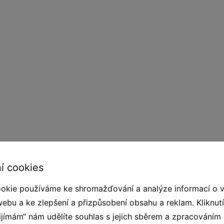
í cookies
kvalitního pryžového granulátu. Pro spojení SBR
etanová pryskyřice ). Konstrukci prvku tvoří
okie používáme ke shromažďování a analýze informací o 
rvky díky svému povrchu nekloužou, jsou stabilní
webu a ke zlepšení a přizpůsobení obsahu a reklam. Kliknut
tem díky přitažlivému konceptu a společně s
řijímám“ nám udělíte souhlas s jejich sběrem a zpracováním