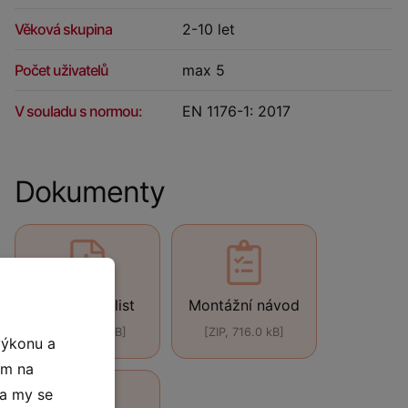
Věková skupina
2-10 let
Počet uživatelů
max 5
V souladu s normou:
EN 1176-1: 2017
Dokumenty
Technický list
Montážní návod
[PDF, 440 kB]
[ZIP, 716.0 kB]
výkonu a
ím na
 a my se