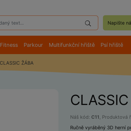
Napište n
Fitness
Parkour
Multifunkční hřiště
Psí hřiště
CLASSIC ŽÁBA
CLASSIC
Náš kód:
C11
, Produktová 
Ručně vyráběný 3D herní p