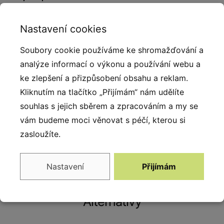
3D herní prvky patří mezi oblíbené produkty vyráběné
Nastavení cookies
z kvalitního pryžového granulátu. Pro spojení SBR a
EPDM granulátu bylo použito alifatické pojivo (
Soubory cookie používáme ke shromažďování a
polyuretanová pryskyřice ). Konstrukci prvku tvoří
analýze informací o výkonu a používání webu a
laminátový skelet, který je vysoce odolný a pevný. 3D
ke zlepšení a přizpůsobení obsahu a reklam.
prvky díky svému povrchu nekloužou, jsou stabilní a
Kliknutím na tlačítko „Přijímám“ nám udělíte
bezpečné. Výhradně český výrobek si našel cestu k
souhlas s jejich sběrem a zpracováním a my se
dětem díky přitažlivému konceptu a společně s
vám budeme moci věnovat s péčí, kterou si
dalšími herními prvky tvoří set s vysokou přidanou
zasloužíte.
hodnotou.
Nastavení
Přijímám
Alternativy