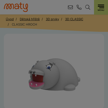
Úvod
Dětská hřiště
3D prvky
3D CLASSIC
CLASSIC HROCH