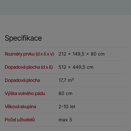
Specifikace
Rozměry prvku (d x š x v)
212 x 149,5 x 80 cm
Dopadová plocha (d x š)
512 x 449,5 cm
Dopadová plocha
17,7 m²
Výška volného pádu
80 cm
Věková skupina
2-10 let
Počet uživatelů
max 5