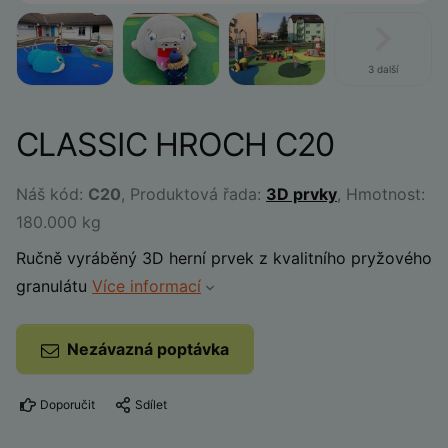
3 další
CLASSIC HROCH C20
Náš kód:
C20
, Produktová řada:
3D prvky
, Hmotnost:
180.000 kg
Ručně vyráběný 3D herní prvek z kvalitního pryžového
granulátu
Více informací
Nezávazná poptávka
Doporučit
Sdílet