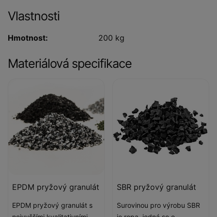
Vlastnosti
Hmotnost:
200 kg
Materiálová specifikace
EPDM pryžový granulát
SBR pryžový granulát
EPDM pryžový granulát s
Surovinou pro výrobu SBR
nejvyššími kvalitativními
je ropa, jedná se o