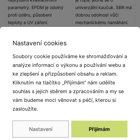
parametry. EPDM je odolný
univerzální kaučuk. SBR má
proti oděru, působení
dobrou odolnost vůči
teploty a UV záření.
mechanickému namáhání.
Nastavení cookies
Popis produktu
Soubory cookie používáme ke shromažďování a
3D herní prvky patří mezi oblíbené produkty vyráběné
analýze informací o výkonu a používání webu a
z kvalitního pryžového granulátu. Pro spojení SBR a
ke zlepšení a přizpůsobení obsahu a reklam.
EPDM granulátu bylo použito alifatické pojivo (
Kliknutím na tlačítko „Přijímám“ nám udělíte
polyuretanová pryskyřice ). Konstrukci prvku tvoří
souhlas s jejich sběrem a zpracováním a my se
laminátový skelet, který je vysoce odolný a pevný. 3D
vám budeme moci věnovat s péčí, kterou si
prvky díky svému povrchu nekloužou, jsou stabilní a
zasloužíte.
bezpečné. Výhradně český výrobek si našel cestu k
dětem díky přitažlivému konceptu a společně s
Nastavení
Přijímám
dalšími herními prvky tvoří set s vysokou přidanou
hodnotou.