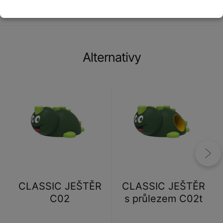
Alternativy
CLASSIC JEŠTĚR
CLASSIC JEŠTĚR
C02
s průlezem C02t