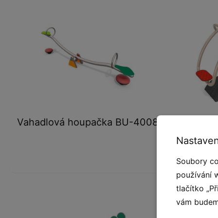
Vahadlo
Vahadlová houpačka BU-4008
Nastaven
Soubory co
používání 
tlačítko „P
vám budeme