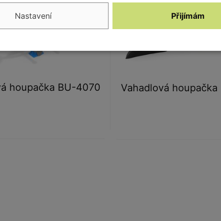
Nastavení
Přijímám
vá houpačka BU-4070
Vahadlová houpačka