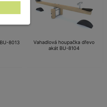
Vahadlová houpačka dřevo
 BU-8013
akát BU-8104