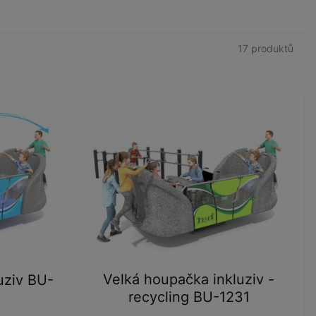
Velká houpačka inkluziv -
uziv BU-
recycling BU-1231