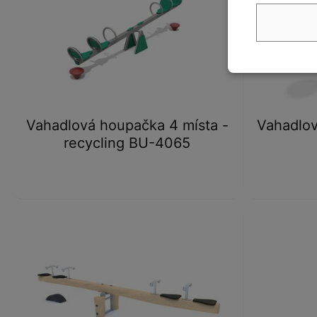
Vahadlová houpačka 4 místa -
Vahadlo
recycling BU-4065