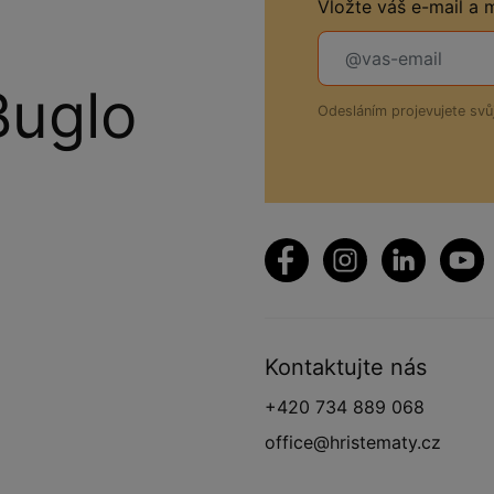
Vložte váš e-mail a
Buglo
Odesláním projevujete sv
Kontaktujte nás
+420 734 889 068
office@hristematy.cz