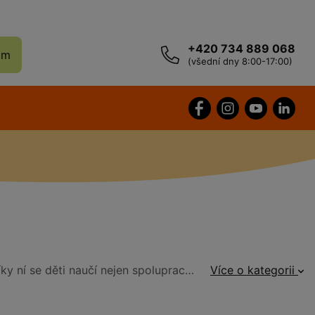
+420 734 889 068
ám
(všední dny 8:00-17:00)
Největší zábava je vždy s kamarádem. Proto by součástí každého dětského hřiště měla být vahadlová houpačka. Díky ní se děti naučí nejen spolupracovat, ale také lépe koordinovat a procvičovat své motorické dovednosti. Důležitou roli při výběru prvků dětského hřiště by měl hrát také výběr materiálů, protože má zásadní vliv na životnost hřiště. Proto dbáme na kvalitu materiálů, důslednou montáž a dodržování všech platných norem. Všechny houpačky jsou certifikované a splňují tak přísné nároky na kvalitu i bezpečnost dětí.
Více o kategorii