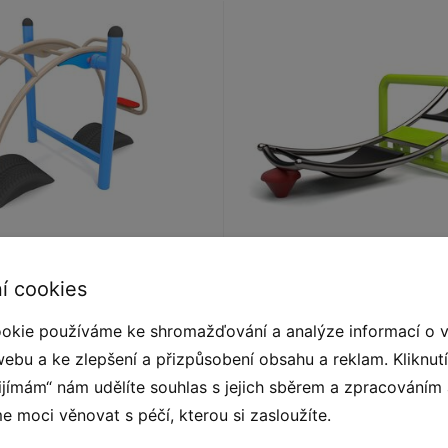
vá houpačka BU-4020
Vahadlová houpačka
í cookies
okie používáme ke shromažďování a analýze informací o 
webu a ke zlepšení a přizpůsobení obsahu a reklam. Kliknut
řijímám“ nám udělíte souhlas s jejich sběrem a zpracováním
 moci věnovat s péčí, kterou si zasloužíte.