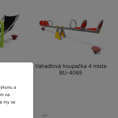
 BU-4047
Vahadlová houpačka 4 místa
BU-4065
výkonu a
ím na
 a my se