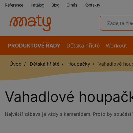
Reference
Katalog
Blog
O nás
Kontakty
PRODUKTOVÉ ŘADY
Dětská hřiště
Workout
Úvod
Dětská hřiště
Houpačky
Vahadlové hou
Vahadlové houpač