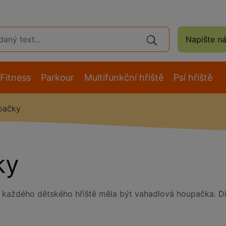
Napište n
Fitness
Parkour
Multifunkční hřiště
Psí hřiště
pačky
ky