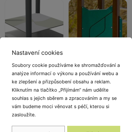
Nastavení cookies
Plošiny
Soubory cookie používáme ke shromažďování a
Recyklované desky
analýze informací o výkonu a používání webu a
Plošiny ze zinkovaného
Vícevrstvé desky z
ke zlepšení a přizpůsobení obsahu a reklam.
plechu ošetřeny práškovým
vytěženého a
Kliknutím na tlačítko „Přijímám“ nám udělíte
lakováním a 6 mm silnými
recyklovaného mořského
protiskluzovými deskami
odpadu, jako jsou rybářské
souhlas s jejich sběrem a zpracováním a my se
HPL, které jsou odolné proti
sítě, lana a vlečné sítě.
vám budeme moci věnovat s péčí, kterou si
vlhkosti a UV záření.
Odolné proti UV záření.
zasloužíte.