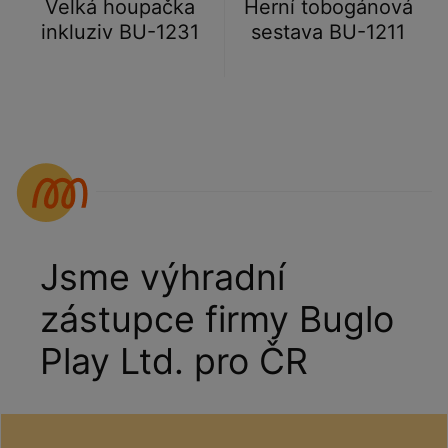
Velká houpačka
Herní tobogánová
inkluziv BU-1231
sestava BU-1211
Jsme výhradní
zástupce firmy Buglo
Play Ltd. pro ČR