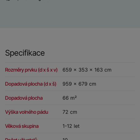
Specifikace
Rozměry prvku (d x š x v)
659 × 353 x 163 cm
Dopadová plocha (d x š)
959 x 679 cm
Dopadová plocha
66 m²
Výška volného pádu
72 cm
Věková skupina
1-12 let
Počet uživatelů
10