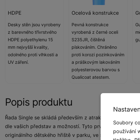
HDPE
Ocelová konstrukce
G
Desky stěn jsou vyrobeny
Pevná konstrukce
Gu
z barevného třívrstvého
vyrobená z černé oceli
m
HDPE polyethylenu 15
S235JR, čištěná
g
mm nejvyšší kvality,
pískováním. Chráněno
odolného proti vlhkosti a
proti korozi pozinkováním
UV záření.
a práškovým lakováním
polyesterovou barvou s
Qualicoat atestem.
Popis produktu
Nastaven
Řada Single se skládá především z atraktivních a různoro
Soubory co
dle vašich představ a možností. Tyto prvky se stanou n
používání 
originálního dětského hřiště v parku, ve školce či škole,
tlačítko „P