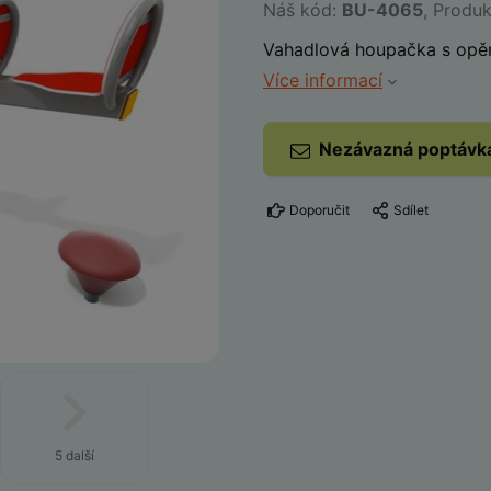
Náš kód:
BU-4065
, Produ
Vahadlová houpačka s opěr
Více informací
Nezávazná poptávk
Doporučit
Sdílet
5 další