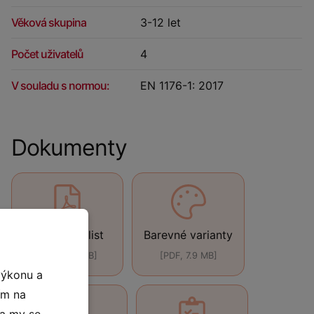
Věková skupina
3-12 let
Počet uživatelů
4
V souladu s normou:
EN 1176-1: 2017
Dokumenty
Technický list
Barevné varianty
[PDF, 440 kB]
[PDF, 7.9 MB]
výkonu a
ím na
 a my se