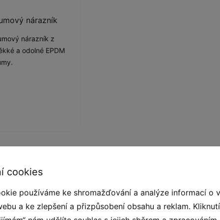
umový nárazník
mový nárazník z
ěkké a odolné EPDM
umy.
í cookies
dých prvků, které umožňují vyplnit dětské hřiště
okie používáme ke shromažďování a analýze informací o 
ejlepším výchozím bodem pro vytvoření
webu a ke zlepšení a přizpůsobení obsahu a reklam. Kliknut
 u rekreačního domu nebo i na vlastní zahradě. Za
řijímám“ nám udělíte souhlas s jejich sběrem a zpracováním