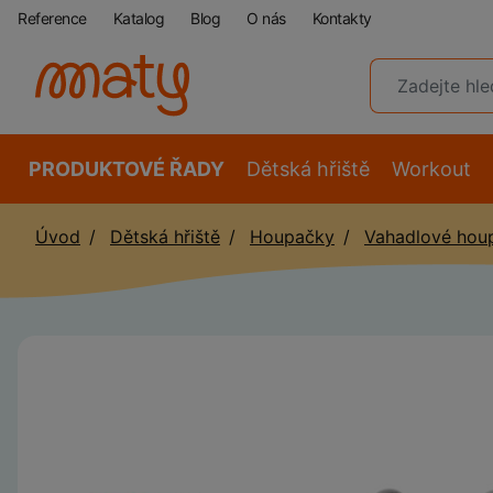
Reference
Katalog
Blog
O nás
Kontakty
PRODUKTOVÉ ŘADY
Dětská hřiště
Workout
Úvod
Dětská hřiště
Houpačky
Vahadlové hou