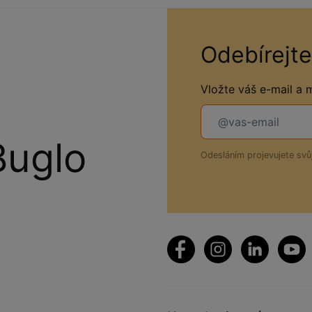
Odebírejte
Vložte váš e-mail a
Buglo
Odesláním projevujete sv