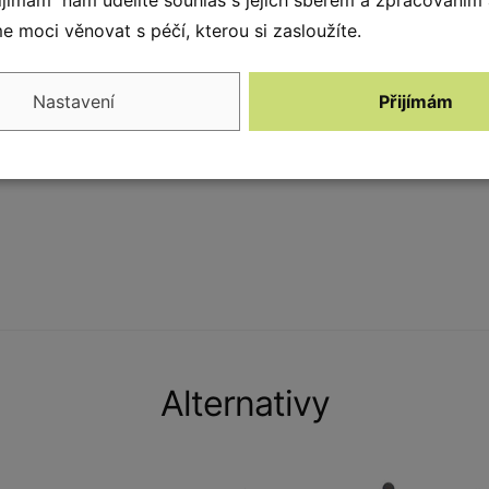
ifikáty a jsou vyrobeny z nejkvalitnějších
 moci věnovat s péčí, kterou si zasloužíte.
hovají svůj skvělý vzhled, i když budou
ům. Prvky vás zaujmou svým tvarem, motivem a
Nastavení
Přijímám
ybízet ke hře.
Alternativy