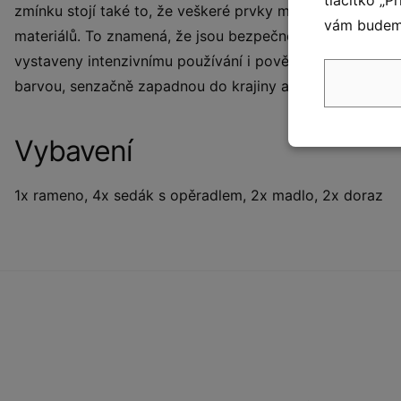
zmínku stojí také to, že veškeré prvky mají potřebné cert
vám budeme
materiálů. To znamená, že jsou bezpečné a dlouho si zac
vystaveny intenzivnímu používání i povětrnostním vliv
barvou, senzačně zapadnou do krajiny a budou tak děti v
Vybavení
1x rameno, 4x sedák s opěradlem, 2x madlo, 2x doraz