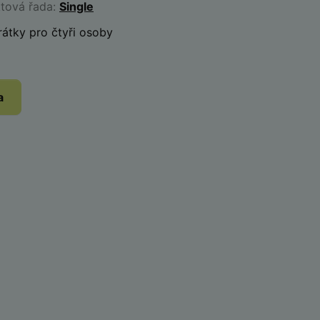
ktová řada:
Single
átky pro čtyři osoby
a