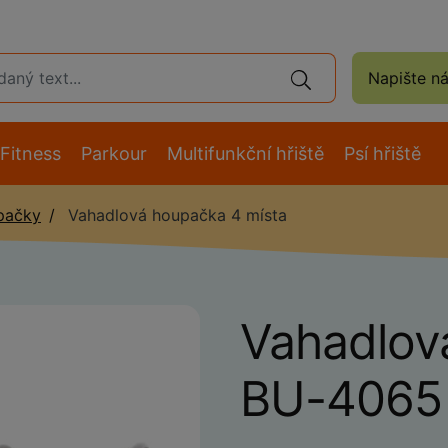
Napište n
Fitness
Parkour
Multifunkční hřiště
Psí hřiště
pačky
Vahadlová houpačka 4 místa
Vahadlov
BU-4065