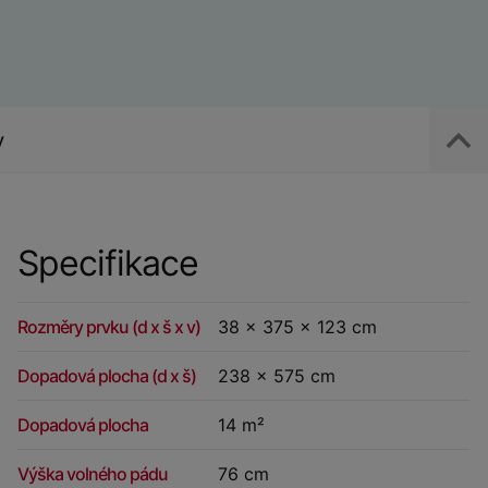
y
Specifikace
Rozměry prvku (d x š x v)
38 x 375 x 123 cm
Dopadová plocha (d x š)
238 x 575 cm
Dopadová plocha
14 m²
Výška volného pádu
76 cm