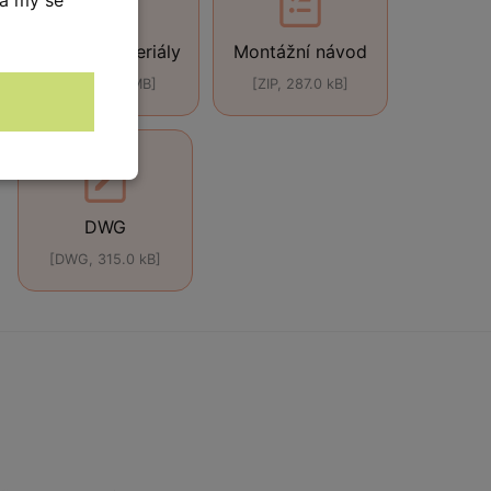
Použité materiály
Montážní návod
[ZIP, 4.24 MB]
[ZIP, 287.0 kB]
DWG
[DWG, 315.0 kB]