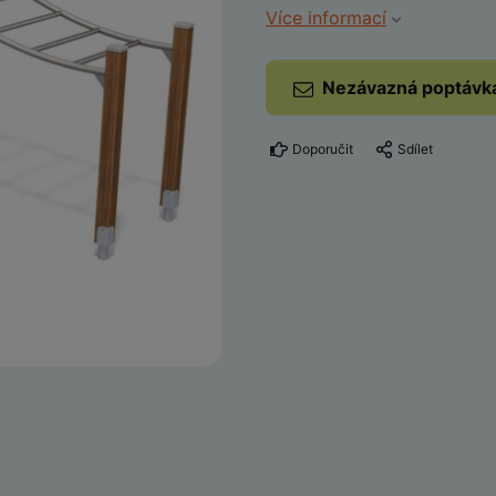
Více informací
Nezávazná poptávk
Doporučit
Sdílet