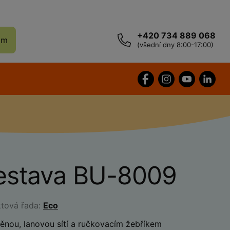
+420 734 889 068
ám
(všední dny 8:00-17:00)
sestava BU-8009
ktová řada:
Eco
těnou, lanovou sítí a ručkovacím žebříkem