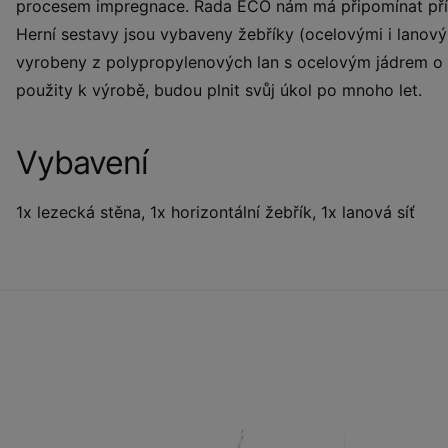
procesem impregnace. Řada ECO nám má připomínat příro
Herní sestavy jsou vybaveny žebříky (ocelovými i lanov
vyrobeny z polypropylenových lan s ocelovým jádrem o
použity k výrobě, budou plnit svůj úkol po mnoho let.
Vybavení
1x lezecká stěna, 1x horizontální žebřík, 1x lanová síť