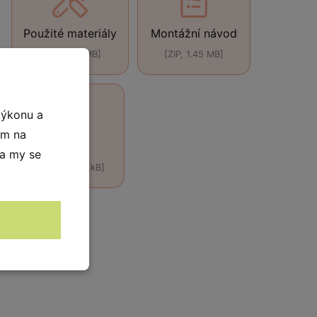
Použité materiály
Montážní návod
[ZIP, 3.49 MB]
[ZIP, 1.45 MB]
výkonu a
ím na
DWG
 a my se
[DWG, 586.0 kB]