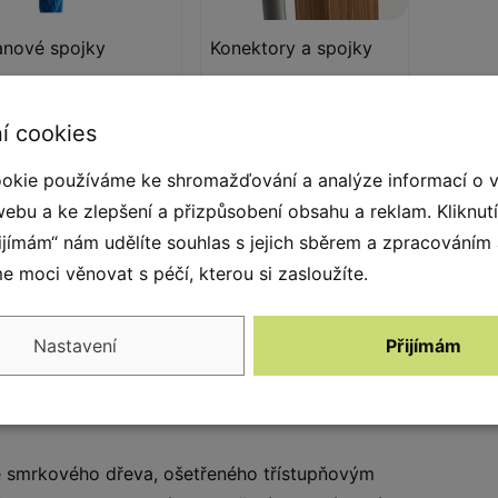
anové spojky
Konektory a spojky
vné a estetické lanové
Systém konektorů a
ojky ze vstřikovaného
spojek vyrobených z
í cookies
lyamidu.
pevné hliníkové slitiny.
Hliník je zpracován
okie používáme ke shromažďování a analýze informací o 
procesem elektroforézy a
webu a ke zlepšení a přizpůsobení obsahu a reklam. Kliknut
ošetřen práškovým
řijímám“ nám udělíte souhlas s jejich sběrem a zpracováním
lakováním polyesterovou
 moci věnovat s péčí, kterou si zasloužíte.
barvou odolnou vůči UV
záření s Qualicoat
atestem.
Nastavení
Přijímám
ze smrkového dřeva, ošetřeného třístupňovým