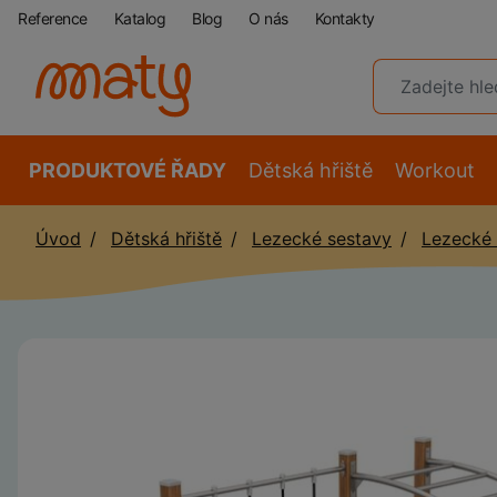
Reference
Katalog
Blog
O nás
Kontakty
PRODUKTOVÉ ŘADY
Dětská hřiště
Workout
Úvod
Dětská hřiště
Lezecké sestavy
Lezecké