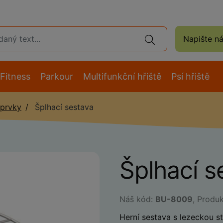
Napište n
Fitness
Parkour
Multifunkční hřiště
Psí hřiště
 prvky
Šplhací sestava
Šplhací 
Náš kód:
BU-8009
, Produ
Herní sestava s lezeckou s