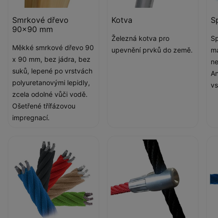
Smrkové dřevo
Kotva
S
90x90 mm
Železná kotva pro
Sp
Měkké smrkové dřevo 90
upevnění prvků do země.
ma
x 90 mm, bez jádra, bez
ne
suků, lepené po vrstvách
An
polyuretanovými lepidly,
vs
zcela odolné vůči vodě.
Ošetřené třífázovou
impregnací.