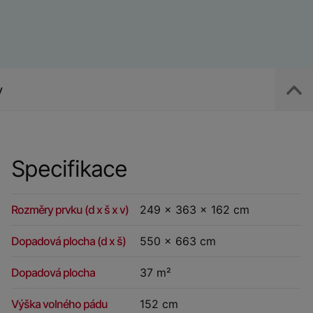
y
Specifikace
Rozměry prvku (d x š x v)
249 x 363 x 162 cm
Dopadová plocha (d x š)
550 x 663 cm
Dopadová plocha
37 m²
Výška volného pádu
152 cm