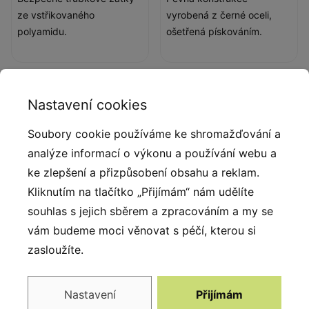
ze vstřikovaného
vyrobená z černé oceli,
polyamidu.
ošetřená pískováním.
Nastavení cookies
Soubory cookie používáme ke shromažďování a
analýze informací o výkonu a používání webu a
ke zlepšení a přizpůsobení obsahu a reklam.
Kliknutím na tlačítko „Přijímám“ nám udělíte
souhlas s jejich sběrem a zpracováním a my se
Sedátko
vám budeme moci věnovat s péčí, kterou si
zasloužíte.
Sedadla mají hliníkovou
konstrukci, jsou potažené
měkkou EPDM pryží a
Nastavení
Přijímám
zavěšené na 6 mm řetězích