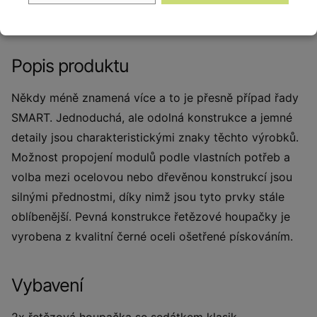
z nerezové oceli.
Popis produktu
Někdy méně znamená více a to je přesně případ řady
SMART. Jednoduchá, ale odolná konstrukce a jemné
detaily jsou charakteristickými znaky těchto výrobků.
Možnost propojení modulů podle vlastních potřeb a
volba mezi ocelovou nebo dřevěnou konstrukcí jsou
silnými přednostmi, díky nimž jsou tyto prvky stále
oblíbenější. Pevná konstrukce řetězové houpačky je
vyrobena z kvalitní černé oceli ošetřené pískováním.
Vybavení
2x řetězová houpačka se sedátkem klasik