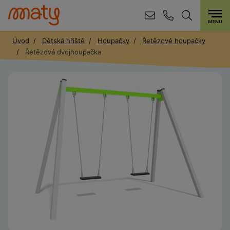
Úvod
Dětská hřiště
Houpačky
Řetězové houpačky
Řetězová dvojhoupačka