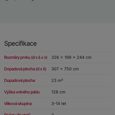
Specifikace
Rozměry prvku (d x š x v)
326 x 199 x 244 cm
Dopadová plocha (d x š)
307 x 750 cm
Dopadová plocha
23 m²
Výška volného pádu
128 cm
Věková skupina
3-14 let
Počet uživatelů
2