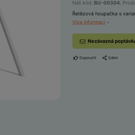
Náš kód:
BU-00304
, Prod
Řetězová houpačka s varian
Více informací
Nezávazná poptávk
Doporučit
Sdílet