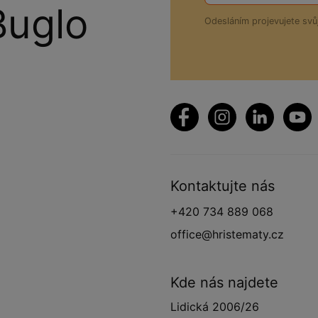
Buglo
Odesláním projevujete sv
Kontaktujte nás
+420 734 889 068
office@hristematy.cz
Kde nás najdete
Lidická 2006/26