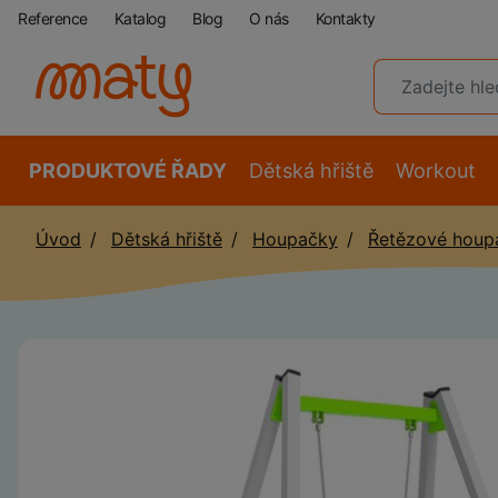
Reference
Katalog
Blog
O nás
Kontakty
PRODUKTOVÉ ŘADY
Dětská hřiště
Workout
Úvod
Dětská hřiště
Houpačky
Řetězové houp