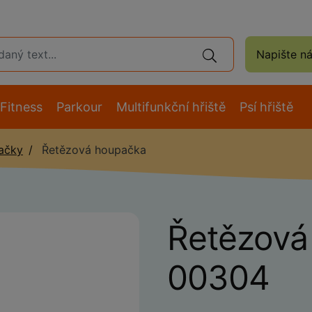
Napište n
Fitness
Parkour
Multifunkční hřiště
Psí hřiště
ačky
Řetězová houpačka
Řetězová
00304