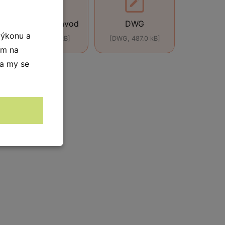
Montážní návod
DWG
výkonu a
[ZIP, 467.0 kB]
[DWG, 487.0 kB]
ím na
 a my se