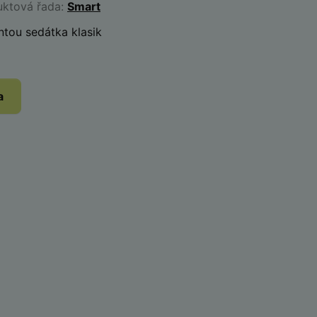
uktová řada:
Smart
tou sedátka klasik
a