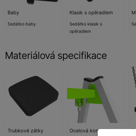
Baby
Klasik s opěradlem
M
Sedátko baby
Sedátko klasik s
Se
opěradlem
Materiálová specifikace
Trubkové zátky
Ocelová konstrukce
S