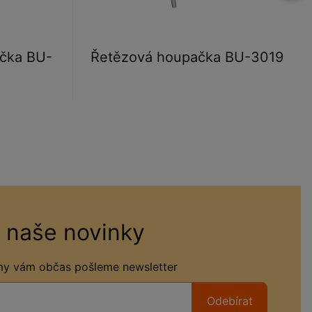
čka BU-
Řetězová houpačka BU-3019
 naše novinky
 my vám občas pošleme newsletter
Odebírat