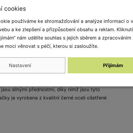
dadla mají hliníkovou
í cookies
nstrukci, jsou potažené
ěkkou EPDM pryží a
okie používáme ke shromažďování a analýze informací o 
avěšené na 6 mm
webu a ke zlepšení a přizpůsobení obsahu a reklam. Kliknut
tězích z nerezové oceli.
řijímám“ nám udělíte souhlas s jejich sběrem a zpracováním
 moci věnovat s péčí, kterou si zasloužíte.
Nastavení
Přijímám
ART. Jednoduchá, ale odolná konstrukce a
bků. Možnost propojení modulů podle vlastních
sou silnými přednostmi, díky nimž jsou tyto
čky je vyrobena z kvalitní černé oceli ošetřené