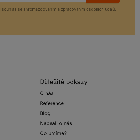
ůj souhlas se shromažďováním a
zpracováním osobních údajů
.
Důležité odkazy
O nás
Reference
Blog
Napsali o nás
Co umíme?