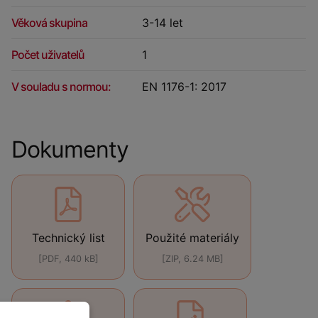
Věková skupina
3-14 let
Počet uživatelů
1
V souladu s normou:
EN 1176-1: 2017
Dokumenty
Technický list
Použité materiály
[PDF, 440 kB]
[ZIP, 6.24 MB]