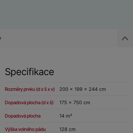
y
Specifikace
Rozměry prvku (d x š x v)
200 x 199 x 244 cm
Dopadová plocha (d x š)
175 x 750 cm
Dopadová plocha
14 m²
Výška volného pádu
128 cm