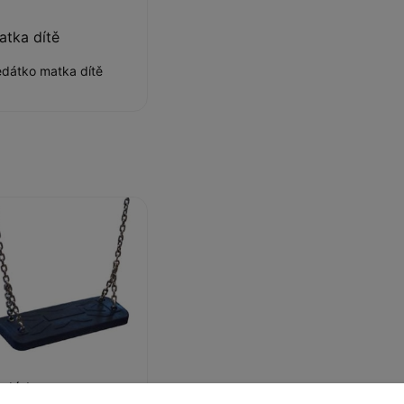
atka dítě
dátko matka dítě
edátko