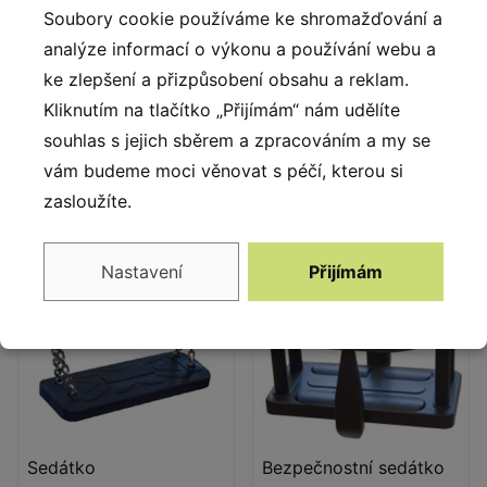
Bezpečné trubkové zátky
Houpací závěsy s dvojitými
Soubory cookie používáme ke shromažďování a
ze vstřikovaného
ložisky, vyrobeny z
analýze informací o výkonu a používání webu a
lisovaného polyamidu.
nerezové oceli. Zaručují
ke zlepšení a přizpůsobení obsahu a reklam.
tichý chod mechanismu.
Kromě horizontálního
Kliknutím na tlačítko „Přijímám“ nám udělíte
pohybu umožňují také
souhlas s jejich sběrem a zpracováním a my se
krouživý pohyb, aby se
vám budeme moci věnovat s péčí, kterou si
zabránilo kroucení řetězu.
zasloužíte.
Nastavení
Přijímám
Sedátko
Bezpečnostní sedátko