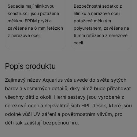
Sedadla mají hliníkovou
Bezpečnostní sedátko z
konstrukci, jsou potažené
hliníku a nerezové oceli
měkkou EPDM pryží a
potažené měkkým
zavěšené na 6 mm řetězích
polyuretanem, zavěšené na
z nerezové oceli.
6 mm řetězech z nerezové
oceli.
Popis produktu
Zajímavý název Aquarius vás uvede do světa sytých
barev a vesmírných detailů, díky nimž bude přitahovat
všechny děti z okolí. Herní sestavy jsou vyrobené z
nerezové oceli a nejkvalitnějších HPL desek, které jsou
odolné vůči UV záření a povětrnostním vlivům, pro
děti tak zajišťují bezpečnou hru.