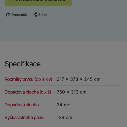
Doporučit
Sdílet
Specifikace
Rozměry prvku (d x š x v)
217 x 378 x 245 cm
Dopadová plocha (d x š)
750 x 313 cm
Dopadová plocha
24 m²
Výška volného pádu
129 cm