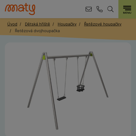
Úvod
Dětská hřiště
Houpačky
Řetězové houpačky
Řetězová dvojhoupačka