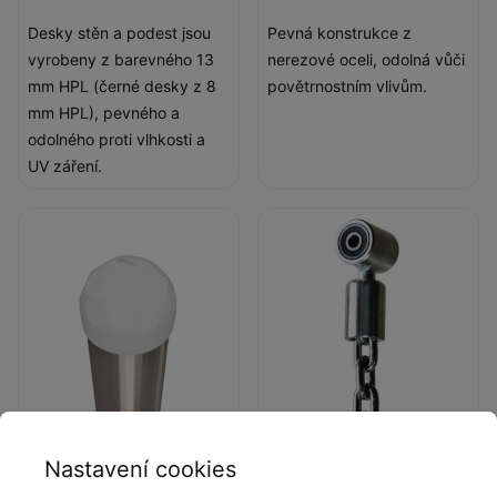
Desky stěn a podest jsou
Pevná konstrukce z
vyrobeny z barevného 13
nerezové oceli, odolná vůči
mm HPL (černé desky z 8
povětrnostním vlivům.
mm HPL), pevného a
odolného proti vlhkosti a
UV záření.
Trubkové zátky
Houpací závěsy
Nastavení cookies