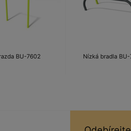
razda BU-7602
Nízká bradla BU
Odebírejte