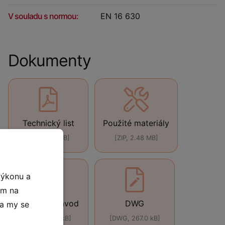
V souladu s normou:
EN 16 630
Dokumenty
Technický list
Použité materiály
[PDF, 440 kB]
[ZIP, 2.48 MB]
výkonu a
ím na
Montážní návod
DWG
 a my se
[ZIP, 626.0 kB]
[DWG, 267.0 kB]