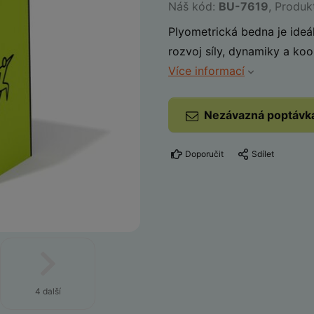
Náš kód:
BU-7619
, Produk
Plyometrická bedna je ideál
rozvoj síly, dynamiky a koo
Více informací
Nezávazná poptávk
Doporučit
Sdílet
4 další