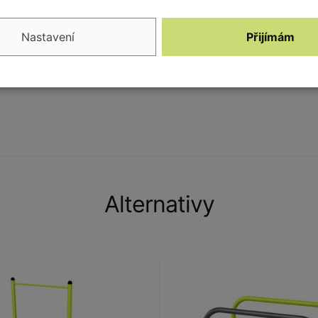
 normu STN EN 16 630.
Nastavení
Přijímám
Alternativy