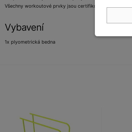
Všechny workoutové prvky jsou certifikované a splňují
Vybavení
1x plyometrická bedna