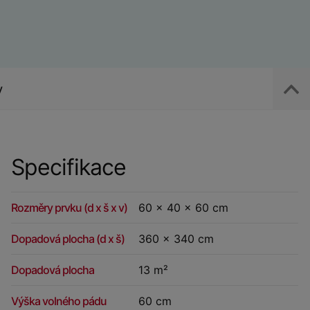
y
Specifikace
Rozměry prvku (d x š x v)
60 x 40 x 60 cm
Dopadová plocha (d x š)
360 x 340 cm
Dopadová plocha
13 m²
Výška volného pádu
60 cm