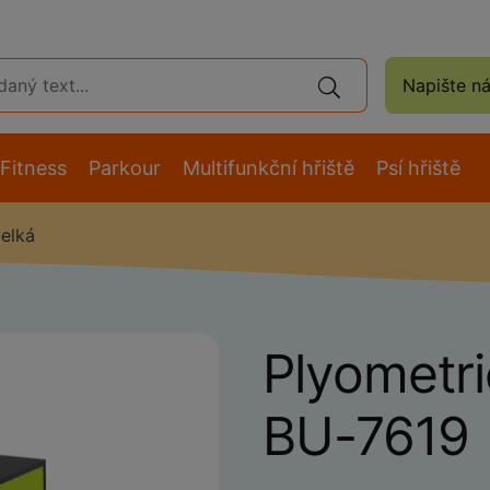
Napište n
Fitness
Parkour
Multifunkční hřiště
Psí hřiště
elká
Plyometr
BU-7619