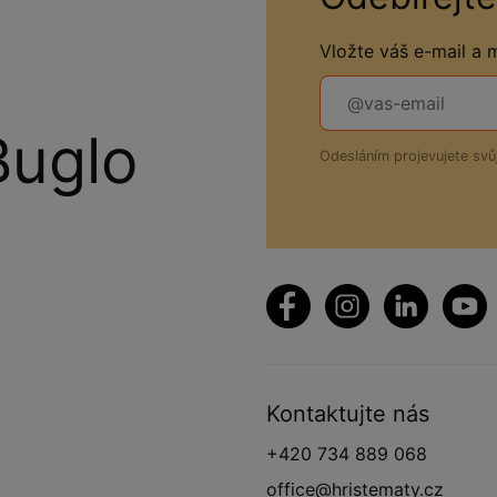
Vložte váš e-mail a
Buglo
Odesláním projevujete sv
Kontaktujte nás
+420 734 889 068
office@hristematy.cz