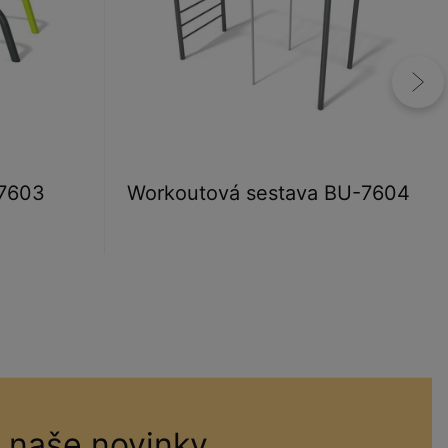
-7603
Workoutová sestava BU-7604
 naše novinky