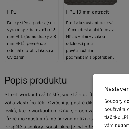
HPL
HPL 10 mm antracit
Desky stěn a podest jsou
Protiskluzová antracitová
vyrobeny z barevného 13
10 mm deska platformy z
mm HPL (černé desky z 8
HPL s velmi vysokou
mm HPL), pevného a
odolností proti
odolného proti vlhkosti a
povětrnostním
UV záření.
podmínkám a opotřebení.
Popis produktu
Nastaven
Street workoutová hřiště jsou stále oblíbenějším způsob
Soubory co
váha vlastního těla. Cvičení je pestré díky jedinečnému v
používání 
cviků, které workout umožňuje, prospívá tak nejen fyzick
tlačítko „P
různé možnosti a různé úrovně obtížnosti takže je určen n
vám budeme
dospělé a seniory. Konstrukce je vytvořena z desek HPL, 