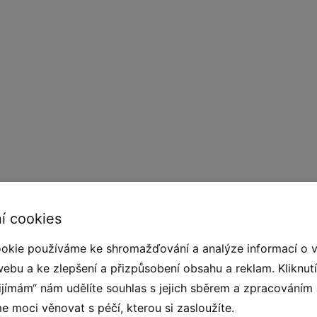
í cookies
em cvičení, při kterém se využívá především
okie používáme ke shromažďování a analýze informací o 
enkovnímu prostředí, ale také díky široké škále
webu a ke zlepšení a přizpůsobení obsahu a reklam. Kliknut
é, ale i duševní pohodě. Street workout nabízí
řijímám“ nám udělíte souhlas s jejich sběrem a zpracováním
ejen pro sportovce, ale i pro starší děti,
 moci věnovat s péčí, kterou si zasloužíte.
které jsou odolné proti vlhkosti a UV záření.