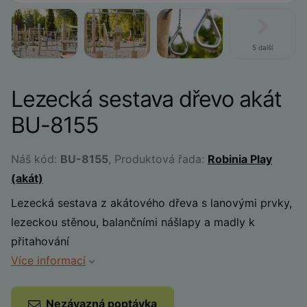
5 další
Lezecká sestava dřevo akát
BU-8155
Náš kód:
BU-8155
, Produktová řada:
Robinia Play
(akát)
Lezecká sestava z akátového dřeva s lanovými prvky,
lezeckou stěnou, balančními nášlapy a madly k
přitahování
Více informací
Nezávazná poptávka