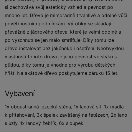
si zachovává svůj estetický vzhled a pevnost po
mnoho let. Dřevo je mimořádně trvanlivé a odolné vůči
povětrnostním podmínkám. Výrobky se skládají
převážně z jádrového dřeva, které je velmi odolné a
po vyschnutí se jen málo smršťuje. Díky tomu lze
dřevo instalovat bez jakéhokoli ošetření. Neobvyklou
vlastností tohoto dřeva je jeho pevnost ve styku s
půdou, díky tomu je vhodné pro výrobu dětských
hřišť. Na akátové dřevo poskytujeme záruku 15 let.
Vybavení
1x oboustranná lezecká stěna, 1x lanová síť, 1x madla
k přitahování, 3x špalek zavěšený na řetězech, 2x lano
s uzly, 1x lanový žebřík, 6x sloupek