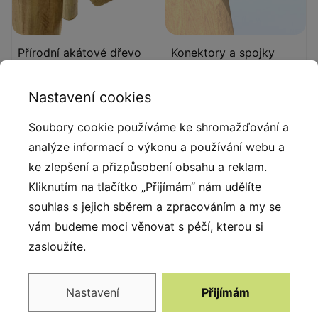
Přírodní akátové dřevo
Konektory a spojky
Přírodní kulatina Robinia z
Systém konektorů a spojek
Nastavení cookies
evropských plantáží s
vyrobených z pevné
certifikátem FSC, který
hliníkové slitiny.
Soubory cookie používáme ke shromažďování a
zaručuje, že výrobky
analýze informací o výkonu a používání webu a
pocházejí z odpovědně
obhospodařovaných lesů.
ke zlepšení a přizpůsobení obsahu a reklam.
Životnost až 15 let.
Kliknutím na tlačítko „Přijímám“ nám udělíte
souhlas s jejich sběrem a zpracováním a my se
vám budeme moci věnovat s péčí, kterou si
zasloužíte.
Nastavení
Přijímám