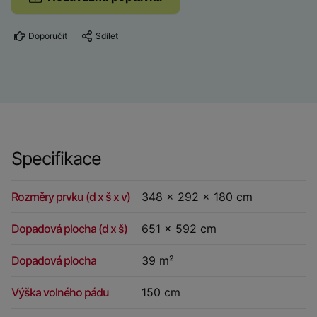
Doporučit
Sdílet
Specifikace
Rozměry prvku (d x š x v)
348 x 292 x 180 cm
Dopadová plocha (d x š)
651 x 592 cm
Dopadová plocha
39 m²
Výška volného pádu
150 cm