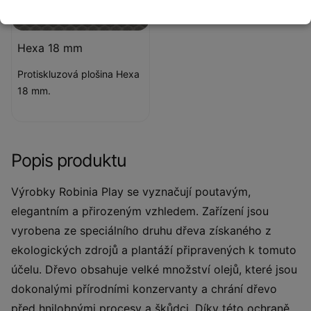
Hexa 18 mm
Protiskluzová plošina Hexa
18 mm.
Popis produktu
Výrobky Robinia Play se vyznačují poutavým,
elegantním a přirozeným vzhledem. Zařízení jsou
vyrobena ze speciálního druhu dřeva získaného z
ekologických zdrojů a plantáží připravených k tomuto
účelu. Dřevo obsahuje velké množství olejů, které jsou
dokonalými přírodními konzervanty a chrání dřevo
před hnilobnými procesy a škůdci. Díky této ochraně