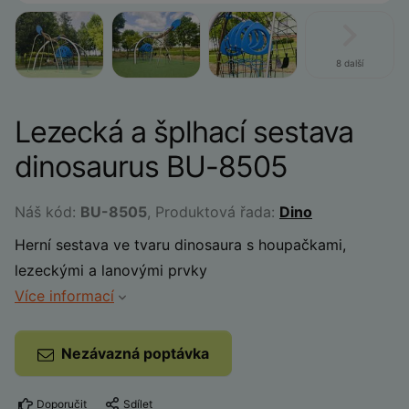
8 další
Lezecká a šplhací sestava
dinosaurus BU-8505
Náš kód:
BU-8505
, Produktová řada:
Dino
Herní sestava ve tvaru dinosaura s houpačkami,
lezeckými a lanovými prvky
Více informací
Nezávazná poptávka
Doporučit
Sdílet