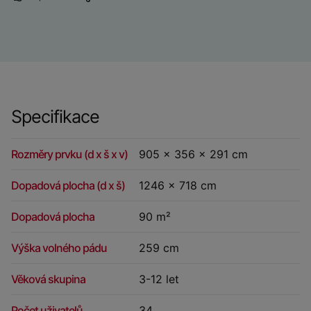
Specifikace
Rozměry prvku (d x š x v)
905 x 356 x 291 cm
Dopadová plocha (d x š)
1246 x 718 cm
Dopadová plocha
90 m²
Výška volného pádu
259 cm
Věková skupina
3-12 let
Počet uživatelů
34