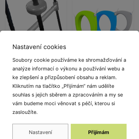
Nastavení cookies
Soubory cookie používáme ke shromažďování a
Provazové žebříky
Kruhy
analýze informací o výkonu a používání webu a
ke zlepšení a přizpůsobení obsahu a reklam.
Provazové žebříky a lanové
Ergonomicky tvarované
uzly z polyamidu
polyethylenové kruhy.
Kliknutím na tlačítko „Přijímám“ nám udělíte
vstřikovaného do formy.
souhlas s jejich sběrem a zpracováním a my se
vám budeme moci věnovat s péčí, kterou si
zasloužíte.
Nastavení
Přijímám