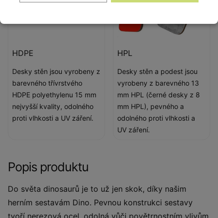
HDPE
HPL
Desky stěn jsou vyrobeny z
Desky stěn a podest jsou
barevného třívrstvého
vyrobeny z barevného 13
HDPE polyethylenu 15 mm
mm HPL (černé desky z 8
nejvyšší kvality, odolného
mm HPL), pevného a
proti vlhkosti a UV záření.
odolného proti vlhkosti a
UV záření.
Popis produktu
Do světa dinosaurů je to už jen skok, díky našim
herním sestavám Dino. Pevnou konstrukci sestavy
tvoří nerezová ocel, odolná vůči povětrnostním vlivům