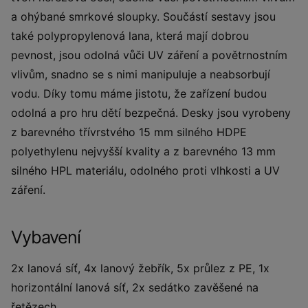
a ohýbané smrkové sloupky. Součástí sestavy jsou
také polypropylenová lana, která mají dobrou
pevnost, jsou odolná vůči UV záření a povětrnostním
vlivům, snadno se s nimi manipuluje a neabsorbují
vodu. Díky tomu máme jistotu, že zařízení budou
odolná a pro hru dětí bezpečná. Desky jsou vyrobeny
z barevného třívrstvého 15 mm silného HDPE
polyethylenu nejvyšší kvality a z barevného 13 mm
silného HPL materiálu, odolného proti vlhkosti a UV
záření.
Vybavení
2x lanová síť, 4x lanový žebřík, 5x průlez z PE, 1x
horizontální lanová síť, 2x sedátko zavěšené na
řetězech