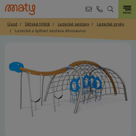
Úvod
Dětská hřiště
Lezecké sestavy
Lezecké prvky
Lezecká a šplhací sestava dinosaurus