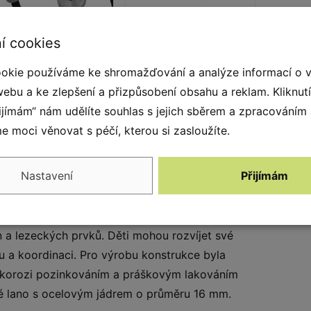
rovazové žebříky
Zátka šroubů
í cookies
ovazové žebříky a
Zátka šroubů odolná proti
okie používáme ke shromažďování a analýze informací o 
nové uzly z polyamidu
vandalismu ze
webu a ke zlepšení a přizpůsobení obsahu a reklam. Kliknut
třikovaného do formy.
vstřikovaného lisovaného
polyamidu.
řijímám“ nám udělíte souhlas s jejich sběrem a zpracováním
 moci věnovat s péčí, kterou si zasloužíte.
Nastavení
Přijímám
ké horolezecké nadšence. Výrobky této řady se
n a lezeckých prvků. Děti mohou rozvíjet své
 a koordinaci. Pro výrobu konstrukce byla
i korozi pozinkováním a práškovým lakováním
é lano s ocelovým jádrem o průměru 16 mm.