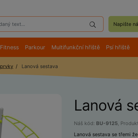
Napište n
Fitness
Parkour
Multifunkční hřiště
Psí hřiště
 prvky
Lanová sestava
Lanová s
Náš kód:
BU-9125
, Produk
Lanová sestava se třemi že