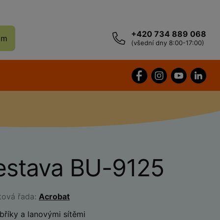
+420 734 889 068
ám
(všední dny 8:00-17:00)
estava BU-9125
tová řada:
Acrobat
bříky a lanovými sítěmi