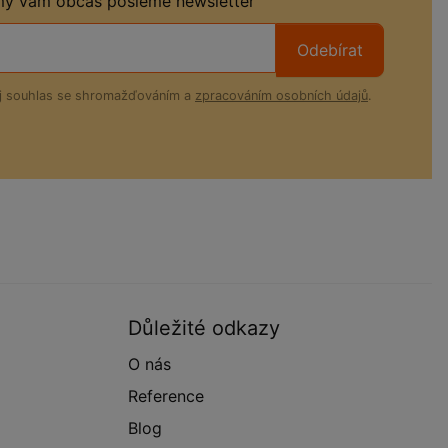
 my vám občas pošleme newsletter
Odebírat
ůj souhlas se shromažďováním a
zpracováním osobních údajů
.
Důležité odkazy
O nás
Reference
Blog