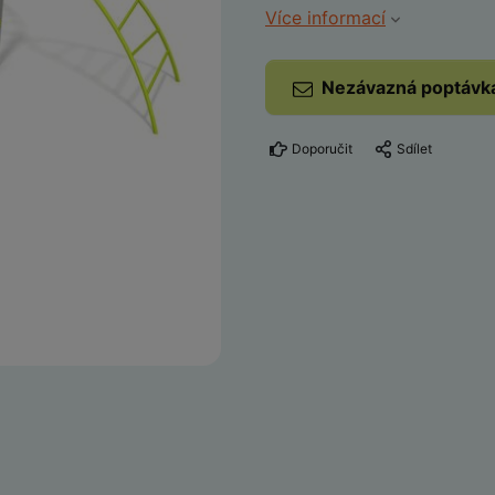
Více informací
Nezávazná poptávk
Doporučit
Sdílet