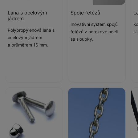
Lana s ocelovým
Spoje řetězů
L
jádrem
Inovativní systém spojů
Ko
Polypropylenová lana s
řetězů z nerezové oceli
sl
ocelovým jádrem
se sloupky.
a průměrem 16 mm.