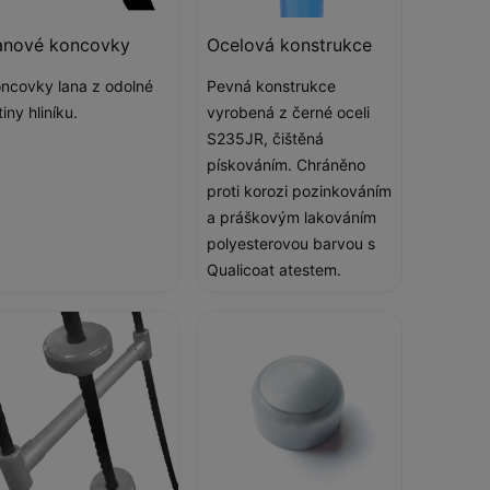
anové koncovky
Ocelová konstrukce
ncovky lana z odolné
Pevná konstrukce
itiny hliníku.
vyrobená z černé oceli
S235JR, čištěná
pískováním. Chráněno
proti korozi pozinkováním
a práškovým lakováním
polyesterovou barvou s
Qualicoat atestem.