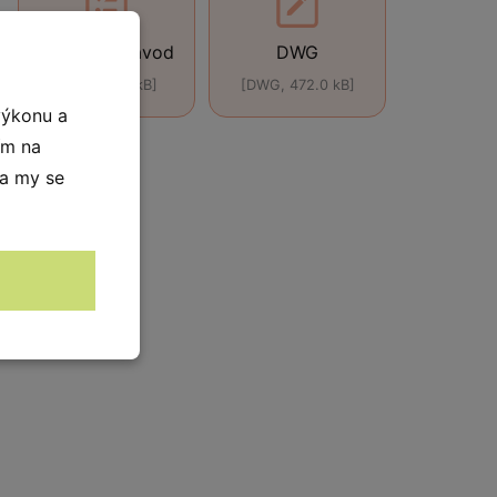
Montážní návod
DWG
[ZIP, 926.0 kB]
[DWG, 472.0 kB]
výkonu a
ím na
 a my se