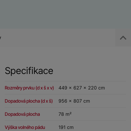
y
Specifikace
Rozměry prvku (d x š x v)
449 x 627 x 220 cm
Dopadová plocha (d x š)
956 x 807 cm
Dopadová plocha
78 m²
Výška volného pádu
191 cm