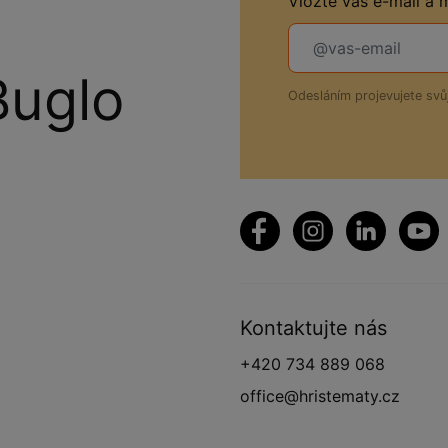
Vložte váš e-mail a
Buglo
Odesláním projevujete sv
Kontaktujte nás
+420 734 889 068
office@hristematy.cz