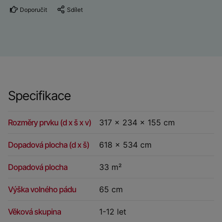
Doporučit
Sdílet
Specifikace
Rozměry prvku (d x š x v)
317 x 234 x 155 cm
Dopadová plocha (d x š)
618 x 534 cm
Dopadová plocha
33 m²
Výška volného pádu
65 cm
Věková skupina
1-12 let