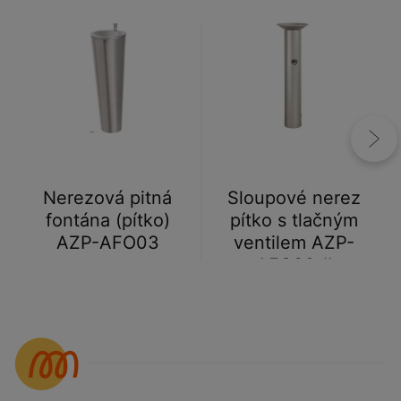
Nerezová pitná
Sloupové nerez
fontána (pítko)
pítko s tlačným
AZP-AFO03
ventilem AZP-
AFO02-II