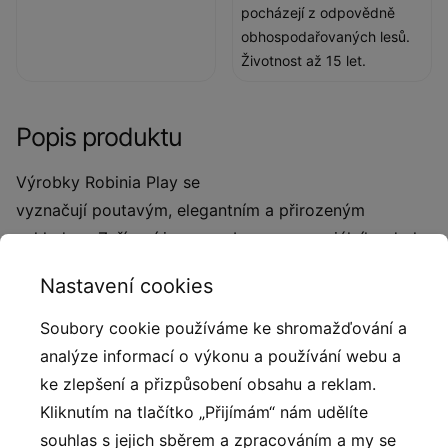
pocházejí z odpovědně
obhospodařovaných lesů.
Životnost až 15 let.
Popis produktu
Výrobky Robinia Play se
vyznačují poutavým, elegantním a přirozeným
vzhledem. Zařízení jsou vyrobena ze speciálního druhu
dřeva získaného z ekologických zdrojů a plantáží
Nastavení cookies
připravených k tomuto účelu. Dřevo je mimořádně
trvanlivé a odolné vůči povětrnostním podmínkám.
Soubory cookie používáme ke shromažďování a
Výrobky se skládají převážně z jádrového dřeva, které
analýze informací o výkonu a používání webu a
je velmi odolné a po vyschnutí se jen málo smršťuje.
ke zlepšení a přizpůsobení obsahu a reklam.
Díky tomu lze dřevo instalovat bez jakéhokoli
Kliknutím na tlačítko „Přijímám“ nám udělíte
ošetření. Neobvyklou vlastností tohoto dřeva je jeho
souhlas s jejich sběrem a zpracováním a my se