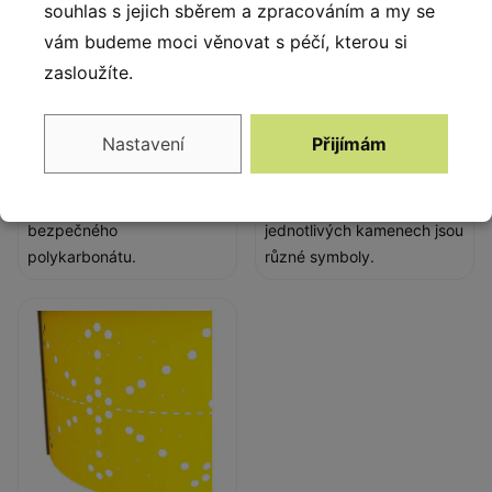
souhlas s jejich sběrem a zpracováním a my se
vám budeme moci věnovat s péčí, kterou si
zasloužíte.
Modul dalekohled
Piškvorky
Nastavení
Přijímám
Dalekohled vyrobený z
Hra piškvorky je vyrobena
nerezové oceli AISI 304 a
z polyethylenu. Na
bezpečného
jednotlivých kamenech jsou
polykarbonátu.
různé symboly.