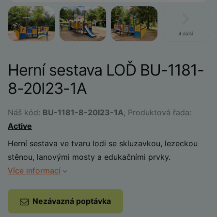
4 další
Herní sestava LOĎ BU-1181-
8-20I23-1A
Náš kód:
BU-1181-8-20I23-1A
, Produktová řada:
Active
Herní sestava ve tvaru lodi se skluzavkou, lezeckou
stěnou, lanovými mosty a edukačními prvky.
Více informací
Nezávazná poptávka