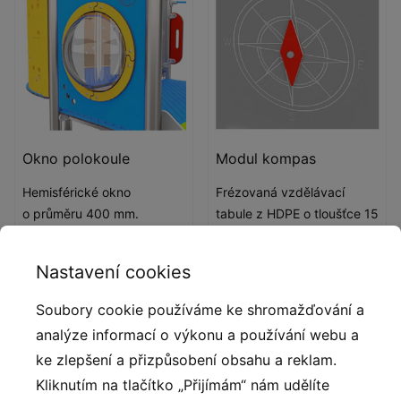
Okno polokoule
Modul kompas
Hemisférické okno
Frézovaná vzdělávací
o průměru 400 mm.
tabule z HDPE o tloušťce 15
Materiál: tepelně tvarovaný
mm s kompasem a
polykarbonát o tloušťce 5
pohyblivou střelkou.
Nastavení cookies
mm.
Soubory cookie používáme ke shromažďování a
analýze informací o výkonu a používání webu a
ke zlepšení a přizpůsobení obsahu a reklam.
Kliknutím na tlačítko „Přijímám“ nám udělíte