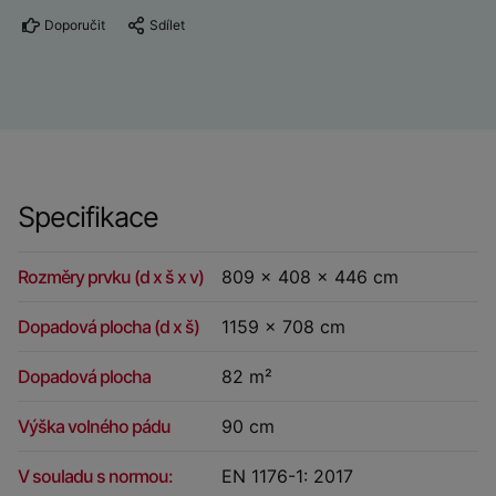
Doporučit
Sdílet
Specifikace
Rozměry prvku (d x š x v)
809 x 408 x 446 cm
Dopadová plocha (d x š)
1159 x 708 cm
Dopadová plocha
82 m²
Výška volného pádu
90 cm
V souladu s normou:
EN 1176-1: 2017