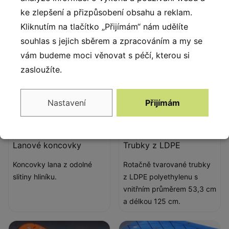
polyamidu.
ke zlepšení a přizpůsobení obsahu a reklam.
vlhkosti i UV záření.
Kliknutím na tlačítko „Přijímám“ nám udělíte
souhlas s jejich sběrem a zpracováním a my se
vám budeme moci věnovat s péčí, kterou si
zasloužíte.
Nastavení
Přijímám
Lanové koncovky
Trubky z LDPE
Koncovky lana z odolné
Rotačně tvarované trubky
slitiny hliníku.
z LDPE polyethylenu s
vnitřním průměrem 53,3 cm
a délkou 125 cm.