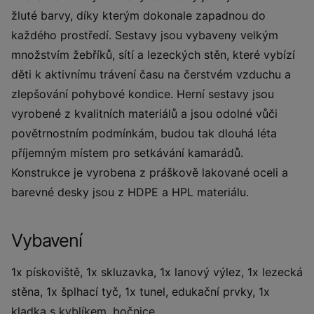
žluté barvy, díky kterým dokonale zapadnou do
každého prostředí. Sestavy jsou vybaveny velkým
množstvím žebříků, sítí a lezeckých stěn, které vybízí
děti k aktivnímu trávení času na čerstvém vzduchu a
zlepšování pohybové kondice. Herní sestavy jsou
vyrobené z kvalitních materiálů a jsou odolné vůči
povětrnostním podmínkám, budou tak dlouhá léta
příjemným místem pro setkávání kamarádů.
Konstrukce je vyrobena z práškově lakované oceli a
barevné desky jsou z HDPE a HPL materiálu.
Vybavení
1x pískoviště, 1x skluzavka, 1x lanový výlez, 1x lezecká
stěna, 1x šplhací tyč, 1x tunel, edukační prvky, 1x
kladka s kyblíkem, bočnice