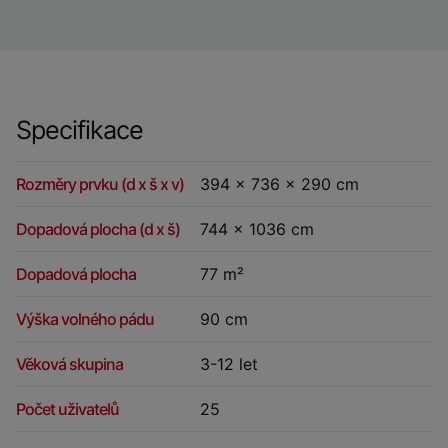
Specifikace
Rozměry prvku (d x š x v)
394 x 736 x 290 cm
Dopadová plocha (d x š)
744 x 1036 cm
Dopadová plocha
77 m²
Výška volného pádu
90 cm
Věková skupina
3-12 let
Počet uživatelů
25