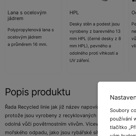
Lana s ocelovým
HPL
O
jádrem
Desky stěn a podest jsou
Pe
Polypropylenová lana s
vyrobeny z barevného 13
ne
ocelovým jádrem
mm HPL (černé desky z 8
vů
a průměrem 16 mm.
mm HPL), pevného a
vl
odolného proti vlhkosti a
UV záření.
Popis produktu
Nastaven
Řada Recycled linie jak již název napovídá obsahuje prod
Soubory co
protože jsou vyrobeny z recyklovaných materiálů. Konstr
používání 
odolná vůči povětrnostním vlivům. Vícevrstvé desky js
tlačítko „P
mořského odpadu, jako jsou rybářské sítě, lana a vlečné s
vám budeme