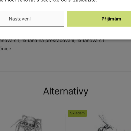
kterou si bez zelené ani nedokážeme představit.
Nastavení
Přijímám
nová síť, 1x lana na překračování, 1x lanová síť,
čnice
Alternativy
Skladem