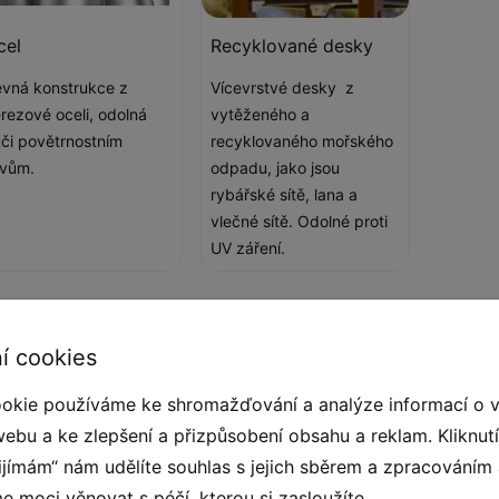
cel
Recyklované desky
vná konstrukce z
Vícevrstvé desky z
rezové oceli, odolná
vytěženého a
či povětrnostním
recyklovaného mořského
ivům.
odpadu, jako jsou
rybářské sítě, lana a
vlečné sítě. Odolné proti
UV záření.
í cookies
ukty, které jsou bezpečné pro životní prostředí,
okie používáme ke shromažďování a analýze informací o 
ukce je vytvořena z nerezové oceli, která je
webu a ke zlepšení a přizpůsobení obsahu a reklam. Kliknut
ou vyrobeny z vytěženého a recyklovaného
řijímám“ nám udělíte souhlas s jejich sběrem a zpracováním
ítě. Zelená je klidná a harmonická barva, která
 moci věnovat s péčí, kterou si zasloužíte.