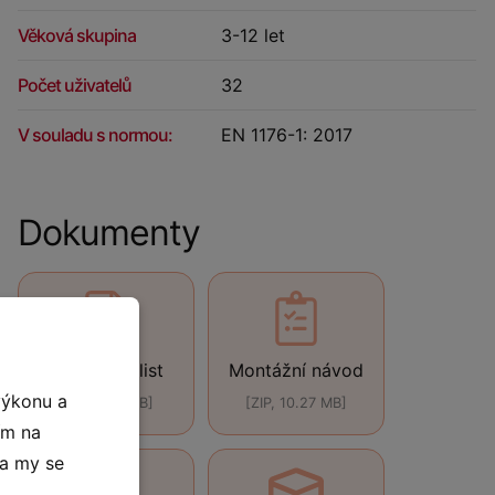
Věková skupina
3-12 let
Počet uživatelů
32
V souladu s normou:
EN 1176-1: 2017
Dokumenty
Technický list
Montážní návod
výkonu a
[PDF, 440 kB]
[ZIP, 10.27 MB]
ím na
 a my se