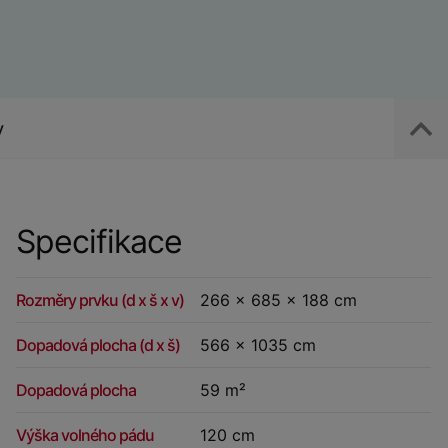
y
Specifikace
Rozměry prvku (d x š x v)
266 x 685 x 188 cm
Dopadová plocha (d x š)
566 x 1035 cm
Dopadová plocha
59 m²
Výška volného pádu
120 cm