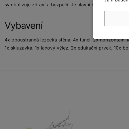
symbolizuje zdraví a bezpečí. Je hlavní barvou přírody, 
Vybavení
4x oboustranná lezecká stěna, 4x tunel, 2x horizontální la
1x skluzavka, 1x lanový výlez, 2x edukační prvek, 10x bo