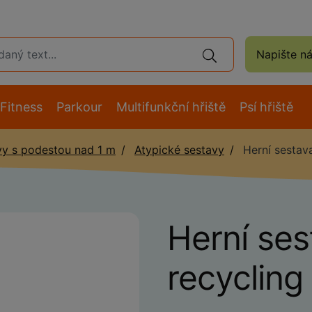
Napište n
Fitness
Parkour
Multifunkční hřiště
Psí hřiště
vy s podestou nad 1 m
Atypické sestavy
Herní sestava
Herní ses
recyclin