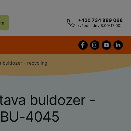
+420 734 889 068
ám
(všední dny 8:00-17:00)
 buldozer - recycling
tava buldozer -
g BU-4045