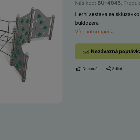
Náš kód:
BU-4045
, Produ
Herní sestava se skluzavko
buldozera
Více informací
Nezávazná poptávk
Doporučit
Sdílet