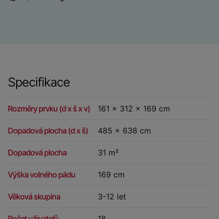
Specifikace
Rozměry prvku (d x š x v)
161 x 312 x 169 cm
Dopadová plocha (d x š)
485 x 638 cm
Dopadová plocha
31 m²
Výška volného pádu
169 cm
Věková skupina
3-12 let
Počet uživatelů
18