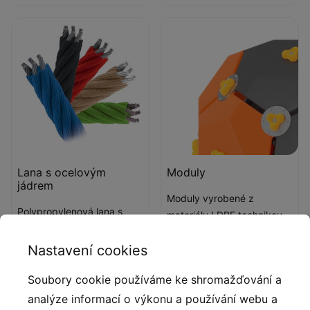
Lana s ocelovým
Moduly
jádrem
Moduly vyrobené z
Polypropylenová lana s
materiálu LDPE technikou
ocelovým jádrem
rotomouldingu.
a průměrem 16 mm.
Nastavení cookies
Soubory cookie používáme ke shromažďování a
Popis produktu
analýze informací o výkonu a používání webu a