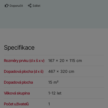
Doporučit
Sdílet
Specifikace
Rozměry prvku (d x š x v)
167 x 20 x 115 cm
Dopadová plocha (d x š)
467 x 320 cm
Dopadová plocha
15 m²
Věková skupina
1-12 let
Počet uživatelů
1