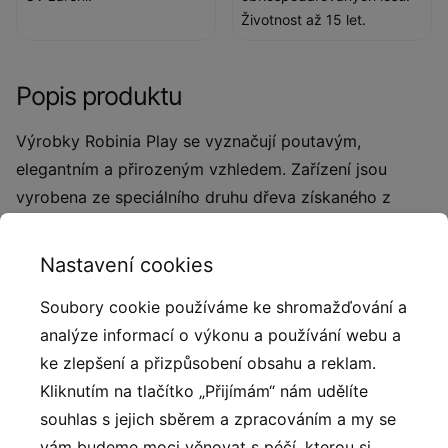
Životnost až 15 let.
Popis produktu
Výrobky Robinia Play se vyznačují poutavým,
elegantním a přirozeným vzhledem. Zařízení jsou
vyrobena ze speciálního druhu dřeva získaného z
ekologických zdrojů a plantáží připravených k tomuto
účelu. Dřevo obsahuje velké množství olejů, které jsou
Nastavení cookies
dokonalými přírodními konzervanty a chrání dřevo
Soubory cookie používáme ke shromažďování a
před hnilobnými procesy a škůdci. Díky této ochraně
analýze informací o výkonu a používání webu a
si zachovává svůj estetický vzhled a pevnost po
ke zlepšení a přizpůsobení obsahu a reklam.
mnoho let. Dřevo je mimořádně trvanlivé a odolné vůči
Kliknutím na tlačítko „Přijímám“ nám udělíte
povětrnostním podmínkám. Výrobky se skládají
souhlas s jejich sběrem a zpracováním a my se
převážně z jádrového dřeva, které je velmi odolné a
vám budeme moci věnovat s péčí, kterou si