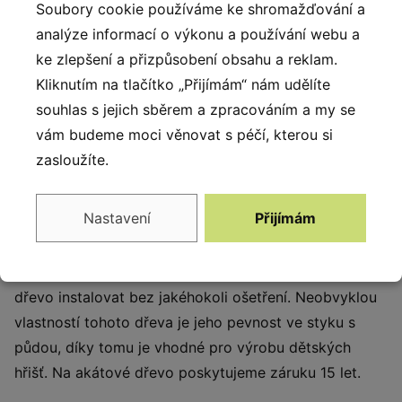
Soubory cookie používáme ke shromažďování a
elegantním a přirozeným vzhledem. Zařízení jsou
analýze informací o výkonu a používání webu a
vyrobena ze speciálního druhu dřeva získaného z
ke zlepšení a přizpůsobení obsahu a reklam.
ekologických zdrojů a plantáží připravených k tomuto
Kliknutím na tlačítko „Přijímám“ nám udělíte
účelu. Dřevo obsahuje velké množství olejů, které jsou
souhlas s jejich sběrem a zpracováním a my se
dokonalými přírodními konzervanty a chrání dřevo
vám budeme moci věnovat s péčí, kterou si
před hnilobnými procesy a škůdci. Díky této ochraně
zasloužíte.
si zachovává svůj estetický vzhled a pevnost po
mnoho let. Dřevo je mimořádně trvanlivé a odolné vůči
Nastavení
Přijímám
povětrnostním podmínkám. Výrobky se skládají
převážně z jádrového dřeva, které je velmi odolné a
po vyschnutí se jen málo smršťuje. Díky tomu lze
dřevo instalovat bez jakéhokoli ošetření. Neobvyklou
vlastností tohoto dřeva je jeho pevnost ve styku s
půdou, díky tomu je vhodné pro výrobu dětských
hřišť. Na akátové dřevo poskytujeme záruku 15 let.