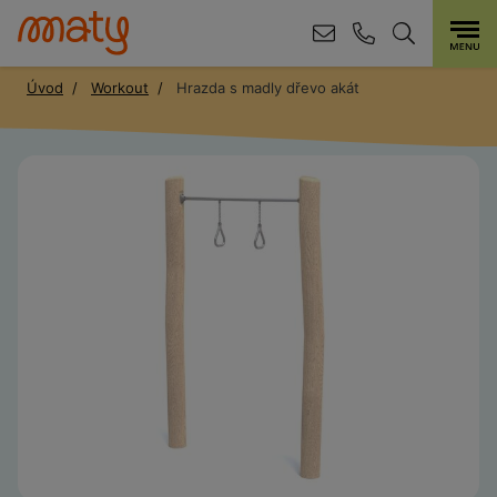
Úvod
Workout
Hrazda s madly dřevo akát