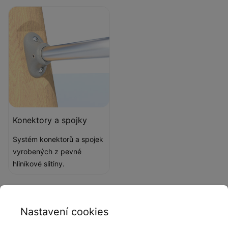
Konektory a spojky
Systém konektorů a spojek
vyrobených z pevné
hliníkové slitiny.
Popis produktu
Nastavení cookies
Výrobky Robinia Play se vyznačují poutavým,