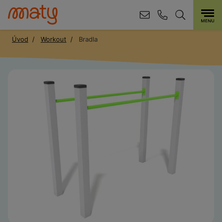
Úvod
Workout
Bradla