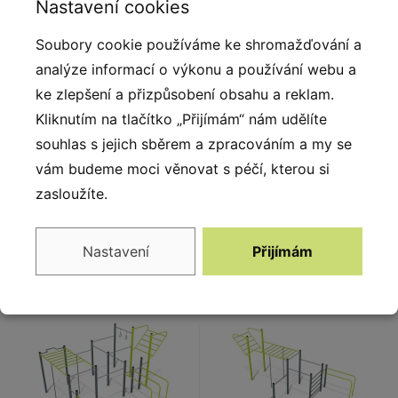
Popis produktu
Nastavení cookies
Někdy méně znamená více a to je přesně případ řady
Soubory cookie používáme ke shromažďování a
SMART. Jednoduchá, ale odolná konstrukce a jemné
analýze informací o výkonu a používání webu a
detaily jsou charakteristickými znaky těchto výrobků.
ke zlepšení a přizpůsobení obsahu a reklam.
Pevná konstrukce hrazdy je vyrobená z kvalitní černé
Kliknutím na tlačítko „Přijímám“ nám udělíte
oceli, ošetřená pískováním.
souhlas s jejich sběrem a zpracováním a my se
vám budeme moci věnovat s péčí, kterou si
zasloužíte.
Nastavení
Přijímám
Alternativy