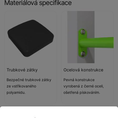
Materiálová specifikace
Trubkové zátky
Ocelová konstrukce
Bezpečné trubkové zátky
Pevná konstrukce
ze vstřikovaného
vyrobená z černé oceli,
polyamidu.
ošetřená pískováním.