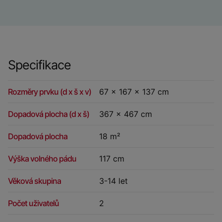
Specifikace
Rozměry prvku (d x š x v)
67 x 167 x 137 cm
Dopadová plocha (d x š)
367 x 467 cm
Dopadová plocha
18 m²
Výška volného pádu
117 cm
Věková skupina
3-14 let
Počet uživatelů
2