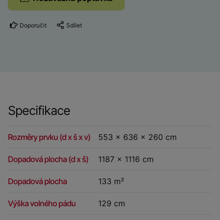
Doporučit
Sdílet
Specifikace
Rozměry prvku (d x š x v)
553 x 636 x 260 cm
Dopadová plocha (d x š)
1187 x 1116 cm
Dopadová plocha
133 m²
Výška volného pádu
129 cm