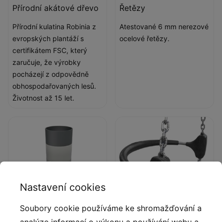
Přírodní akátové dřevo
Řetězy
Přírodní kulatina Robinia z
Atestované 6 mm nerezové
evropských plantáží s
ocelové řetězy.
certifikátem FSC, který
zaručuje, že výrobky
pocházejí z odpovědně
obhospodařovaných lesů.
Životnost až 15 let.
Nastavení cookies
Soubory cookie používáme ke shromažďování a
analýze informací o výkonu a používání webu a