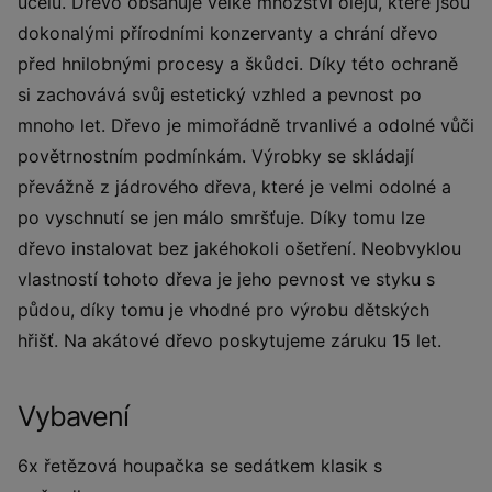
účelu. Dřevo obsahuje velké množství olejů, které jsou
dokonalými přírodními konzervanty a chrání dřevo
před hnilobnými procesy a škůdci. Díky této ochraně
si zachovává svůj estetický vzhled a pevnost po
mnoho let. Dřevo je mimořádně trvanlivé a odolné vůči
povětrnostním podmínkám. Výrobky se skládají
převážně z jádrového dřeva, které je velmi odolné a
po vyschnutí se jen málo smršťuje. Díky tomu lze
dřevo instalovat bez jakéhokoli ošetření. Neobvyklou
vlastností tohoto dřeva je jeho pevnost ve styku s
půdou, díky tomu je vhodné pro výrobu dětských
hřišť. Na akátové dřevo poskytujeme záruku 15 let.
Vybavení
6x řetězová houpačka se sedátkem klasik s