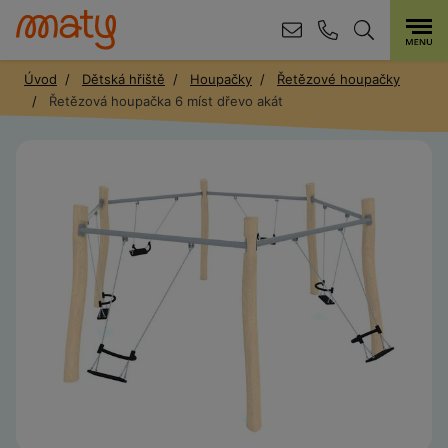
Úvod
Dětská hřiště
Houpačky
Řetězové houpačky
Řetězová houpačka 6 míst dřevo akát