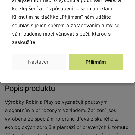
Ocelová konstrukce
Zádová opěrka
ke zlepšení a přizpůsobení obsahu a reklam.
Pevná konstrukce
Zádová opěrka sedadla s
Kliknutím na tlačítko „Přijímám“ nám udělíte
vyrobená z černé oceli
ocelovou konstrukcí
souhlas s jejich sběrem a zpracováním a my se
S235JR, čištěná
potažené měkkým
vám budeme moci věnovat s péčí, kterou si
pískováním. Chráněno
polyuretanem. Zakončení z
zasloužíte.
proti korozi pozinkováním a
polyamidu.
práškovým lakováním
polyesterovou barvou s
Nastavení
Přijímám
Qualicoat atestem.
Popis produktu
Výrobky Robinia Play se vyznačují poutavým,
elegantním a přirozeným vzhledem. Zařízení jsou
vyrobena ze speciálního druhu dřeva získaného z
ekologických zdrojů a plantáží připravených k tomuto