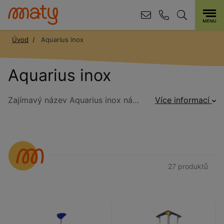
Úvod
Aquarius inox
Aquarius inox
Zajímavý název Aquarius inox nás uvede do světa sytých barev a vesmírných detailů, díky nimž bude hřiště přitahovat všechny děti z okolí. Herní sestavy různých velikostí tvoří kolekci, ve které si každý najde něco pro sebe. Kromě standardních, vícevěžových výrobků obsahuje také loď, hasičské auto a buldozer. Nejkvalitnější HDPE a HPL desky jsou odolné vůči UV záření a povětrnostním vlivům, zajišťují bezpečnou hru pro děti ve věku 3-14 let. Množství vzdělávacích panelů, jako jsou například známé „piškvorky“, zpestří hru a upoutá pozornost.
Více informací