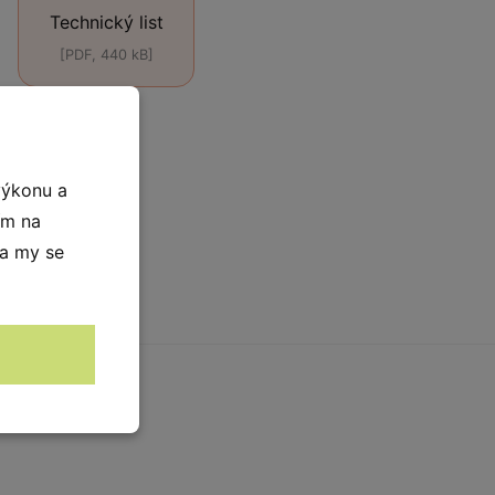
Technický list
[PDF, 440 kB]
výkonu a
ím na
 a my se