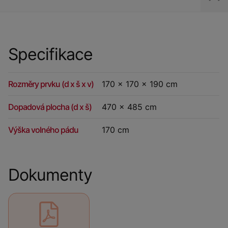
Specifikace
Rozměry prvku (d x š x v)
170 x 170 x 190 cm
Dopadová plocha (d x š)
470 x 485 cm
Výška volného pádu
170 cm
Dokumenty