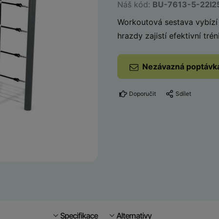
Náš kód:
BU-7613-5-22I2
Workoutová sestava vybízí k
hrazdy zajistí efektivní tr
Nezávazná poptávk
Doporučit
Sdílet
Specifikace
Alternativy