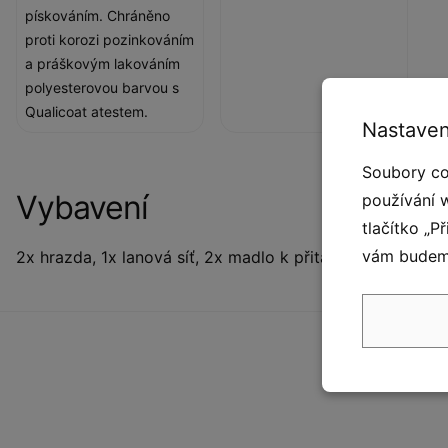
pískováním. Chráněno
proti korozi pozinkováním
a práškovým lakováním
polyesterovou barvou s
Qualicoat atestem.
Nastaven
Soubory co
Vybavení
používání 
tlačítko „P
vám budeme
2x hrazda, 1x lanová síť, 2x madlo k přitahování