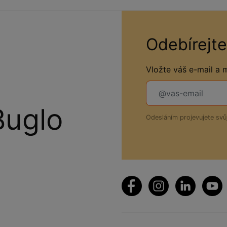
Odebírejte
Vložte váš e-mail a
Buglo
Odesláním projevujete sv