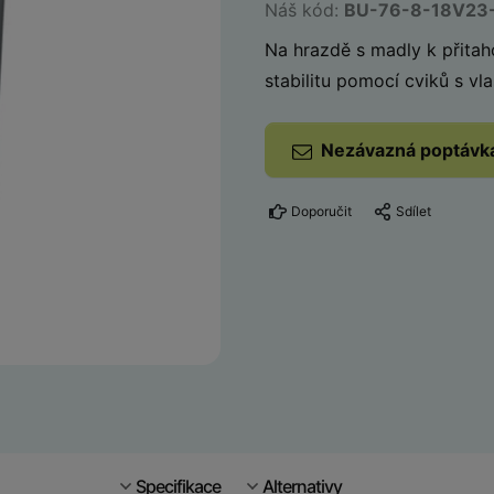
Náš kód:
BU-76-8-18V23
Na hrazdě s madly k přitahov
stabilitu pomocí cviků s vl
Nezávazná poptávk
Doporučit
Sdílet
Specifikace
Alternativy