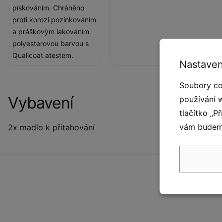
pískováním. Chráněno
proti korozi pozinkováním
a práškovým lakováním
polyesterovou barvou s
Qualicoat atestem.
Nastaven
Soubory co
Vybavení
používání 
tlačítko „P
vám budeme
2x madlo k přitahování