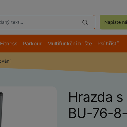
Napište n
Fitness
Parkour
Multifunkční hřiště
Psí hřiště
ování
Hrazda s 
BU-76-8