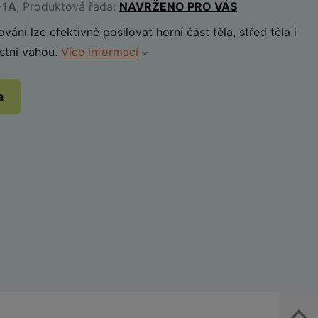
-1A
, Produktová řada:
NAVRŽENO PRO VÁS
ání lze efektivně posilovat horní část těla, střed těla i
astní vahou.
Více informací
a