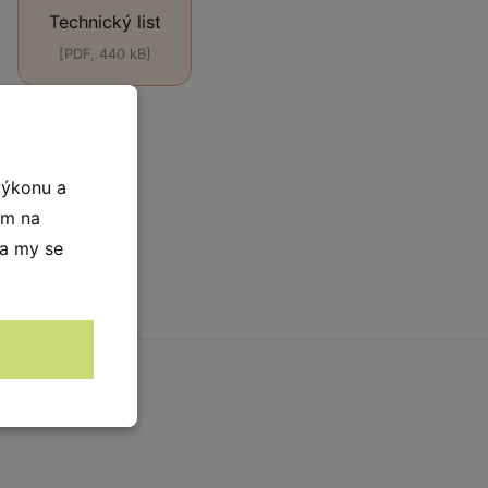
Technický list
[PDF, 440 kB]
výkonu a
ím na
 a my se