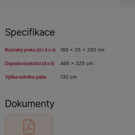
Specifikace
Rozměry prvku (d x š x v)
166 x 25 x 290 cm
Dopadová plocha (d x š)
466 x 325 cm
Výška volného pádu
130 cm
Dokumenty