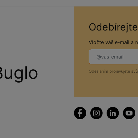
Odebírejte
Vložte váš e-mail a
Buglo
Odesláním projevujete sv