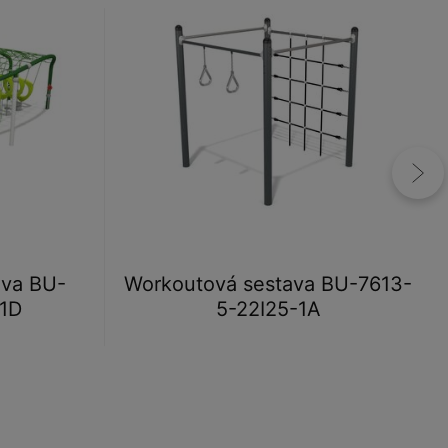
ava BU-
Workoutová sestava BU-7613-
-1D
5-22I25-1A