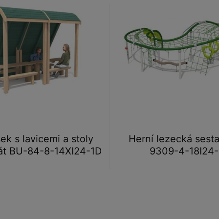
šek s lavicemi a stoly
Herní lezecká sest
át BU-84-8-14XI24-1D
9309-4-18I24