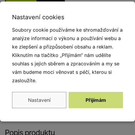
Nastavení cookies
Soubory cookie používáme ke shromažďování a
analýze informací o výkonu a používání webu a
ke zlepšení a přizpůsobení obsahu a reklam.
Kliknutím na tlačítko „Přijímám“ nám udělíte
Opěradlo a sedáky
souhlas s jejich sběrem a zpracováním a my se
vám budeme moci věnovat s péčí, kterou si
Opěradlo a sedáky z
zasloužíte.
barevného třívrstvého
polyethylenu. HDPE o
tloušťce 15 mm v nejvyšší
Nastavení
Přijímám
kvalitě, zcela odolný proti
vlhkosti a UV záření.
Popis produktu