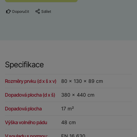
Doporučit
Sdílet
Specifikace
Rozměry prvku (d x š x v)
80 x 130 x 89 cm
Dopadová plocha (d x š)
380 x 440 cm
Dopadová plocha
17 m²
Výška volného pádu
48 cm
V souladu s normou:
EN 16 630