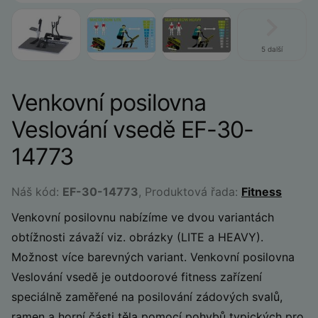
5 další
Venkovní posilovna
Veslování vsedě EF-30-
14773
Náš kód:
EF-30-14773
, Produktová řada:
Fitness
Venkovní posilovnu nabízíme ve dvou variantách
obtížnosti závaží viz. obrázky (LITE a HEAVY).
Možnost více barevných variant. Venkovní posilovna
Veslování vsedě je outdoorové fitness zařízení
speciálně zaměřené na posilování zádových svalů,
ramen a horní části těla pomocí pohybů typických pro