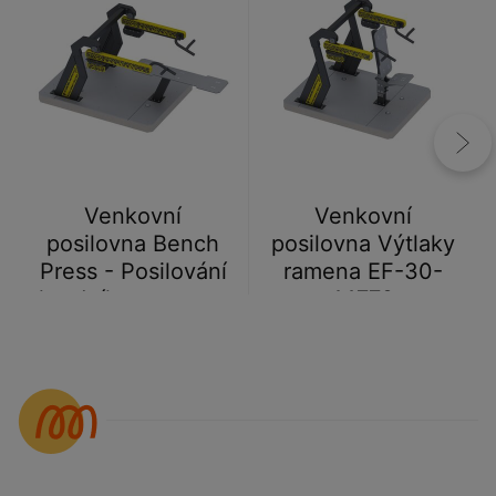
Venkovní
Venkovní
posilovna Bench
posilovna Výtlaky
Press - Posilování
ramena EF-30-
hrudníku, ramen a
14772
paží EF-30-14771