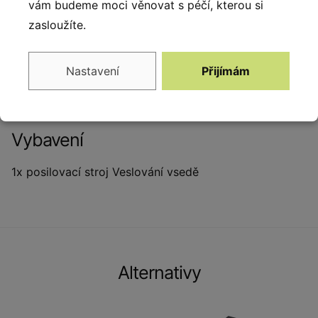
vám budeme moci věnovat s péčí, kterou si
vhodný pro širokou škálu uživatelů – od začátečníků
zasloužíte.
až po zkušené sportovce. Dlouhodobá odolnost i při
každodenním používání ve venkovním prostředí.
Nastavení
Přijímám
Bezpečné a stabilní konstrukční prvky pro trénink bez
rizika rychlého opotřebení.
Vybavení
1x posilovací stroj Veslování vsedě
Alternativy