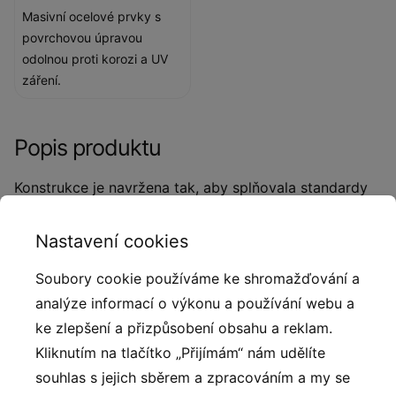
Masivní ocelové prvky s
povrchovou úpravou
odolnou proti korozi a UV
záření.
Popis produktu
Konstrukce je navržena tak, aby splňovala standardy
pro venkovní sportovní vybavení (EN16630). Venkovní
posilovna Veslování vsedě je profesionální outdoor
Nastavení cookies
fitness zařízení navržené pro komunitní prostory,
Soubory cookie používáme ke shromažďování a
veřejná prostranství, parky a rekreační zóny. Je
analýze informací o výkonu a používání webu a
součástí řady robustních venkovních posilovacích
ke zlepšení a přizpůsobení obsahu a reklam.
strojů, které jsou vyrobeny s důrazem na odolnost
Kliknutím na tlačítko „Přijímám“ nám udělíte
vůči povětrnostním vlivům, bezpečnost a
souhlas s jejich sběrem a zpracováním a my se
dlouhodobou životnost. Univerzální tréninkový stroj