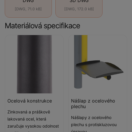
DWG
3D DWG
[DWG, 71.0 kB]
[DWG, 172.0 kB]
Materiálová specifikace
Ocelová konstrukce
Nášlap z ocelového
plechu
Zinkovaná a práškově
Nášlapy z ocelového
lakovaná ocel, která
plechu s protiskluzovou
zaručuje vysokou odolnost
úpravou.