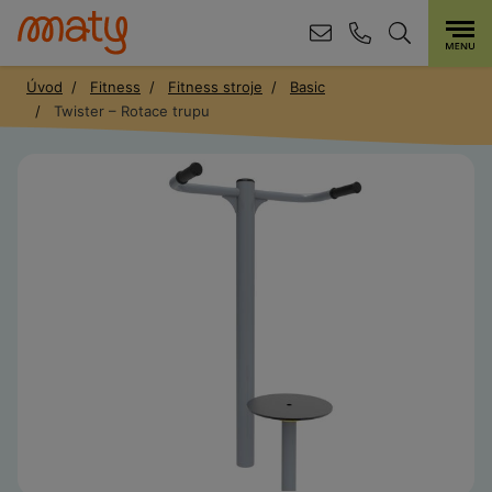
Úvod
Fitness
Fitness stroje
Basic
Twister – Rotace trupu