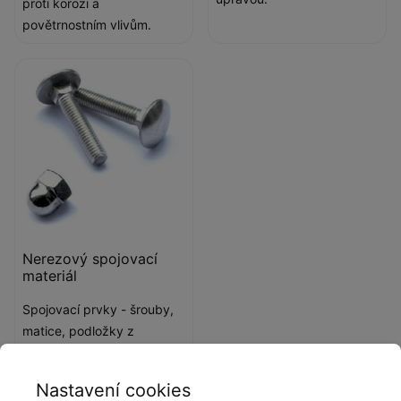
proti korozi a
povětrnostním vlivům.
Nerezový spojovací
materiál
Spojovací prvky - šrouby,
matice, podložky z
nerezové oceli.
Nastavení cookies