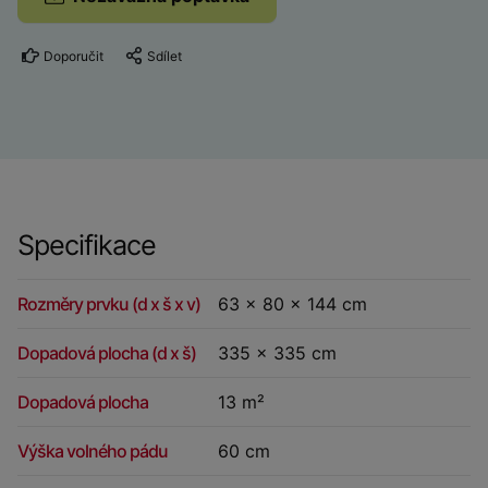
Doporučit
Sdílet
Specifikace
Rozměry prvku (d x š x v)
63 x 80 x 144 cm
Dopadová plocha (d x š)
335 x 335 cm
Dopadová plocha
13 m²
Výška volného pádu
60 cm