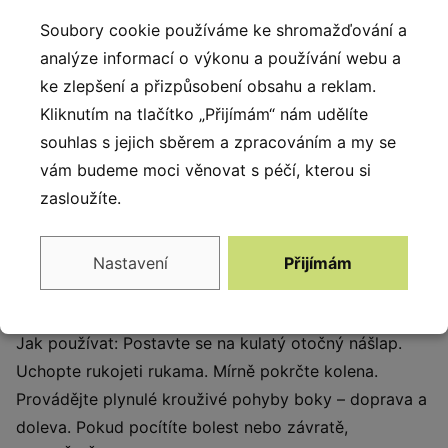
Popis produktu
Soubory cookie používáme ke shromažďování a
analýze informací o výkonu a používání webu a
Prvek je vyroben z odolné oceli s antikorozní
ke zlepšení a přizpůsobení obsahu a reklam.
ochranou a práškovým nástřikem, což zaručuje
Kliknutím na tlačítko „Přijímám“ nám udělíte
dlouhou životnost. Pevné spojení zajišťují nerezové
souhlas s jejich sběrem a zpracováním a my se
šrouby a matice. Fitness stroje jsou navrženy pro
vám budeme moci věnovat s péčí, kterou si
použití ve venkovních fitness zónách, parcích či
zasloužíte.
veřejných prostranstvích. Stroje jsou vyráběny z
odolných materiálů které zajišťují dlouhou životnost a
bezpečné cvičení venku podle platných standardů pro
Nastavení
Přijímám
outdoor fitness zařízení.
Jak používat: Postavte se na kulatý otočný nášlap.
Uchopte rukojeti rukama. Mírně pokrčte kolena.
Provádějte plynulé krouživé pohyby boky – doprava a
doleva. Pokud pocítíte bolest nebo závratě,