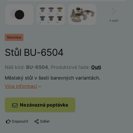
4 další
Novinka
Stůl BU-6504
Náš kód:
BU-6504
, Produktová řada:
Outi
Městský stůl v šesti barevných variantách.
Více informací
Nezávazná poptávka
Doporučit
Sdílet