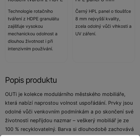
Technologie rotačního
Černý HPL panel o tloušťce
tváření z HDPE granulátu
8 mm nejvyšší kvality,
zajišťuje vysokou
zcela odolný vůči vlhkosti a
mechanickou odolnost a
UV záření.
dlouhou životnost i při
intenzivním používání.
Popis produktu
OUTi je kolekce modulárního městského mobiliáře,
která nabízí naprostou volnost uspořádání. Prvky jsou
odolné vůči venkovním podmínkám a po skončení své
životnosti nepřijdou nazmar – veškerý mobiliář je ze
100 % recyklovatelný. Barva si dlouhodobě zachovává
svou kvalitu, přičemž vyblednutí nepřesahuje 2 % ani