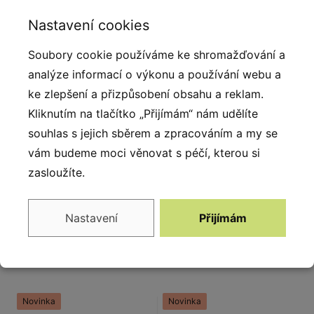
po 10 letech. Povrchy se snadno čistí a udržují. OUTi
Nastavení cookies
se skvěle hodí do městských prostor, parků i interiérů.
Technologie rotačního tváření z HDPE granulátu
Soubory cookie používáme ke shromažďování a
(vysokohustotního polyethylenu) zajišťuje homogenní
analýze informací o výkonu a používání webu a
strukturu materiálu, vysokou mechanickou odolnost a
ke zlepšení a přizpůsobení obsahu a reklam.
dlouhou životnost i při intenzivním používání. Zároveň
Kliknutím na tlačítko „Přijímám“ nám udělíte
poskytuje odolnost vůči UV záření, vlhkosti, teplotním
souhlas s jejich sběrem a zpracováním a my se
výkyvům a mechanickému poškození.
vám budeme moci věnovat s péčí, kterou si
zasloužíte.
Nastavení
Přijímám
Alternativy
Novinka
Novinka