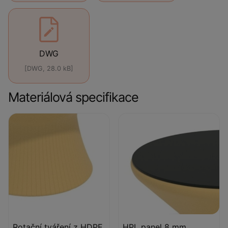
DWG
[DWG, 28.0 kB]
Materiálová specifikace
Rotační tváření z HDPE
HPL panel 8 mm