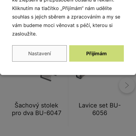
Kliknutím na tlačítko „Přijímám“ nám udělíte
souhlas s jejich sběrem a zpracováním a my se
vám budeme moci věnovat s péčí, kterou si
Alternativy
zasloužíte.
Nastavení
Přijímám
Šachový stolek
Lavice set BU-
pro dva BU-6047
6056