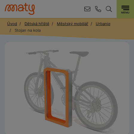
Úvod
Dětská hřiště
Městský mobiliář
Urbaniq
Stojan na kola