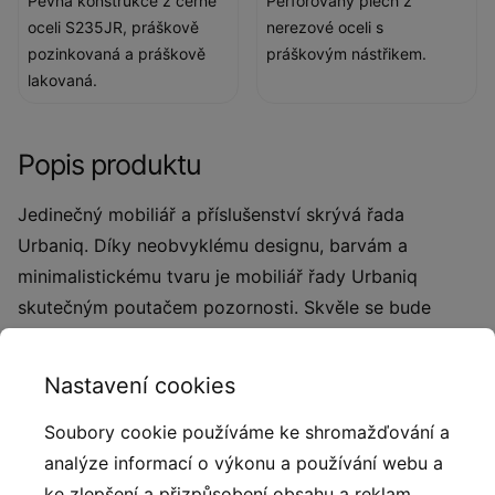
Pevná konstrukce z černé
Perforovaný plech z
oceli S235JR, práškově
nerezové oceli s
pozinkovaná a práškově
práškovým nástřikem.
lakovaná.
Popis produktu
Jedinečný mobiliář a příslušenství skrývá řada
Urbaniq. Díky neobvyklému designu, barvám a
minimalistickému tvaru je mobiliář řady Urbaniq
skutečným poutačem pozornosti. Skvěle se bude
vyjímat v městských prostorách, ale ideální je také pro
dětská hřiště, odpočinkové a volnočasové
Nastavení cookies
zóny. Mobiliář je vytvořen z nejkvalitnějších materiálů
- kovu, dřeva a plastu. Díky tomu je odolný vůči
Soubory cookie používáme ke shromažďování a
intenzivnímu používání i škodlivým vnějším vlivům.
analýze informací o výkonu a používání webu a
ke zlepšení a přizpůsobení obsahu a reklam.