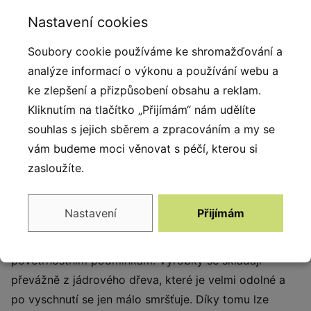
UV záření.
Nastavení cookies
Popis produktu
Soubory cookie používáme ke shromažďování a
analýze informací o výkonu a používání webu a
Výrobky Robinia Play se vyznačují poutavým,
ke zlepšení a přizpůsobení obsahu a reklam.
elegantním a přirozeným vzhledem. Zařízení jsou
Kliknutím na tlačítko „Přijímám“ nám udělíte
vyrobena ze speciálního druhu dřeva získaného z
souhlas s jejich sběrem a zpracováním a my se
ekologických zdrojů a plantáží připravených k tomuto
vám budeme moci věnovat s péčí, kterou si
účelu. Dřevo obsahuje velké množství olejů, které jsou
zasloužíte.
dokonalými přírodními konzervanty a chrání dřevo
před hnilobnými procesy a škůdci. Díky této ochraně
Nastavení
Přijímám
si zachovává svůj estetický vzhled a pevnost po
mnoho let. Dřevo je mimořádně trvanlivé a odolné vůči
povětrnostním podmínkám. Výrobky se skládají
převážně z jádrového dřeva, které je velmi odolné a
po vyschnutí se jen málo smršťuje. Díky tomu lze