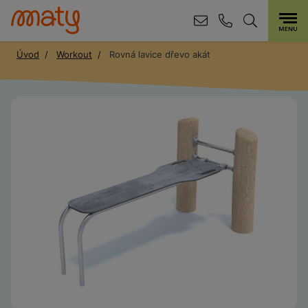
Úvod
Workout
Rovná lavice dřevo akát