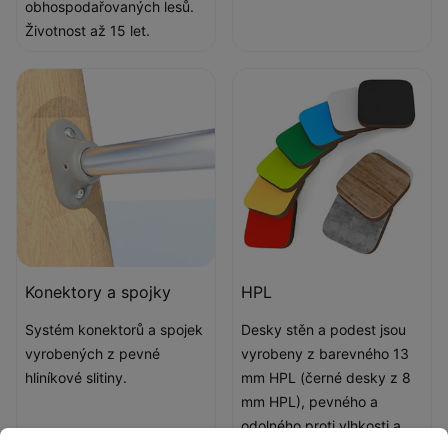
obhospodařovaných lesů.
Životnost až 15 let.
Konektory a spojky
HPL
Systém konektorů a spojek
Desky stěn a podest jsou
vyrobených z pevné
vyrobeny z barevného 13
hliníkové slitiny.
mm HPL (černé desky z 8
mm HPL), pevného a
odolného proti vlhkosti a