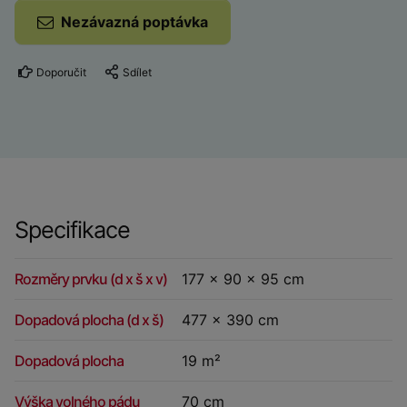
Nezávazná poptávka
Doporučit
Sdílet
Specifikace
Rozměry prvku (d x š x v)
177 x 90 x 95 cm
Dopadová plocha (d x š)
477 x 390 cm
Dopadová plocha
19 m²
Výška volného pádu
70 cm