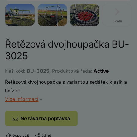
5 další
Řetězová dvojhoupačka BU-
3025
Náš kód:
BU-3025
, Produktová řada:
Active
Řetězová dvojhoupačka s variantou sedátek klasik a
hnízdo
Více informací
Nezávazná poptávka
Doporučit
Sdílet