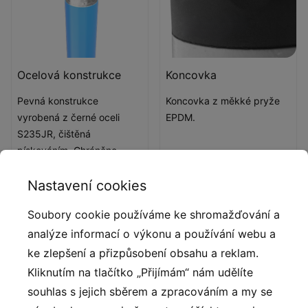
Ocelová konstrukce
Koncovka
Pevná konstrukce
Koncovka z měkké pryže
vyrobená z černé oceli
EPDM.
S235JR, čištěná
pískováním. Chráněno
proti korozi pozinkováním a
Nastavení cookies
práškovým lakováním
polyesterovou barvou s
Soubory cookie používáme ke shromažďování a
Qualicoat atestem.
analýze informací o výkonu a používání webu a
ke zlepšení a přizpůsobení obsahu a reklam.
Kliknutím na tlačítko „Přijímám“ nám udělíte
souhlas s jejich sběrem a zpracováním a my se