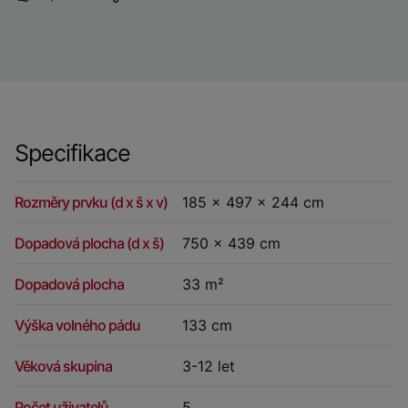
Specifikace
Rozměry prvku (d x š x v)
185 x 497 x 244 cm
Dopadová plocha (d x š)
750 x 439 cm
Dopadová plocha
33 m²
Výška volného pádu
133 cm
Věková skupina
3-12 let
Počet uživatelů
5