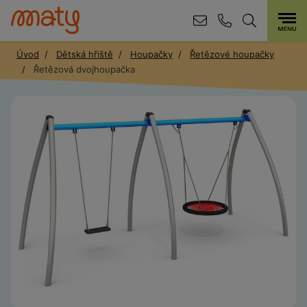
Úvod
Dětská hřiště
Houpačky
Řetězové houpačky
Řetězová dvojhoupačka