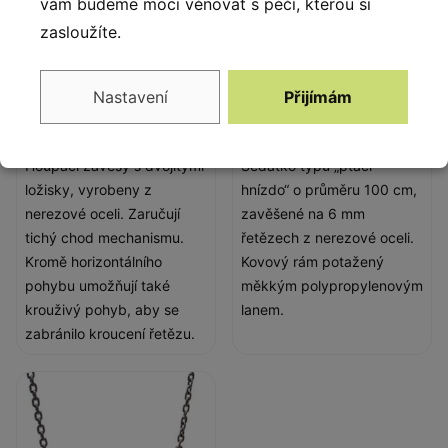
vám budeme moci věnovat s péčí, kterou si
zasloužíte.
Nastavení
Přijímám
Houpací závěsy
Ptačí hnízdo
Houpací závěsy s dvojitými
Sedátko typu „ptačí
ložisky, vyrobeny z
hnízdo“ o průměru 100 cm,
nerezové oceli. Zaručují
zavěšené na 6 mm
tichý chod mechanismu.
řetězech z nerezové oceli.
Kromě horizontálního
Kovový rám potažený
pohybu umožňují také
měkkým polypropylenovým
krouživý pohyb, aby se
lanem.
zabránilo kroucení řetězu.