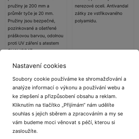
pružiny je 200 mm a
nerezové oceli. Antivandal
průměr tyče je 20 mm.
zátky ze vstřikovaného
Pružiny jsou bezpečné,
polyamidu.
pozinkované a ošetřené
práškovou barvou, odolnou
proti UV záření s atestem
QUALICOAT.
Nastavení cookies
Soubory cookie používáme ke shromažďování a
analýze informací o výkonu a používání webu a
ke zlepšení a přizpůsobení obsahu a reklam.
Kliknutím na tlačítko „Přijímám“ nám udělíte
souhlas s jejich sběrem a zpracováním a my se
vám budeme moci věnovat s péčí, kterou si
zasloužíte.
Deskové a lanové
spojky