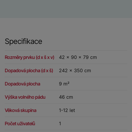
Specifikace
Rozměry prvku (d x š x v)
42 x 90 x 79 cm
Dopadová plocha (d x š)
242 x 350 cm
Dopadová plocha
9 m²
Výška volného pádu
46 cm
Věková skupina
1-12 let
Počet uživatelů
1