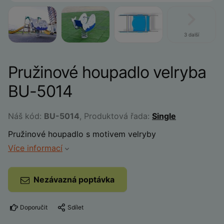
3 další
Pružinové houpadlo velryba
BU-5014
Náš kód:
BU-5014
, Produktová řada:
Single
Pružinové houpadlo s motivem velryby
Více informací
Nezávazná poptávka
Doporučit
Sdílet