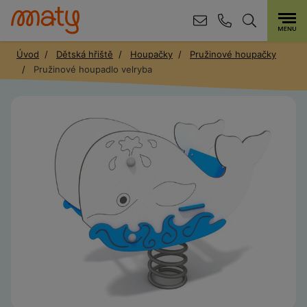
Úvod
Dětská hřiště
Houpačky
Pružinové houpačky
Pružinové houpadlo velryba