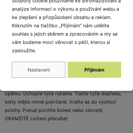
Soubory cookie používáme ke shromažďování a
Prvek je vyroben z odolné oceli s antikorozní
analýze informací o výkonu a používání webu a
ochranou a práškovým nástřikem, což zaručuje
ke zlepšení a přizpůsobení obsahu a reklam.
dlouhou životnost. Pevné spojení zajišťují nerezové
Kliknutím na tlačítko „Přijímám“ nám udělíte
šrouby a matice. Fitness stroje jsou navrženy pro
souhlas s jejich sběrem a zpracováním a my se
použití ve venkovních fitness zónách, parcích či
vám budeme moci věnovat s péčí, kterou si
veřejných prostranstvích. Stroje jsou vyráběny z
zasloužíte.
odolných materiálů které zajišťují dlouhou životnost a
bezpečné cvičení venku podle platných standardů pro
outdoor fitness zařízení.
Nastavení
Přijímám
Jak používat: Sedněte si na židli. Opřete záda o
opěrku. Uchopte tyče rukama. Tlačte tyče dopředu,
lokty mějte mírně pokrčené. Vraťte se do výchozí
polohy. Pokud pocítíte bolest nebo závratě,
OKAMŽITĚ cvičení přerušte!