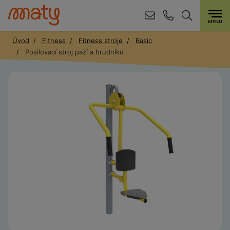
Úvod
Fitness
Fitness stroje
Basic
Posilovací stroj paží a hrudníku