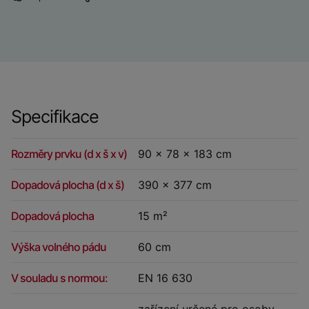
Specifikace
Rozměry prvku (d x š x v)
90 x 78 x 183 cm
Dopadová plocha (d x š)
390 x 377 cm
Dopadová plocha
15 m²
Výška volného pádu
60 cm
V souladu s normou:
EN 16 630
zařízení určené pro osoby