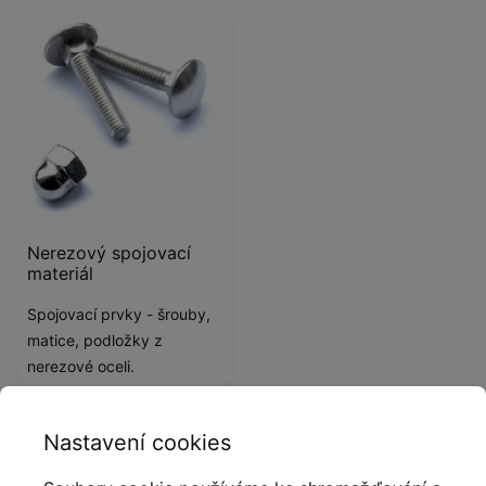
Nerezový spojovací
materiál
Spojovací prvky - šrouby,
matice, podložky z
nerezové oceli.
Nastavení cookies
Popis produktu