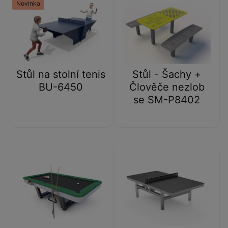
Novinka
Stůl na stolní tenis
Stůl - Šachy +
BU-6450
Člověče nezlob
se SM-P8402