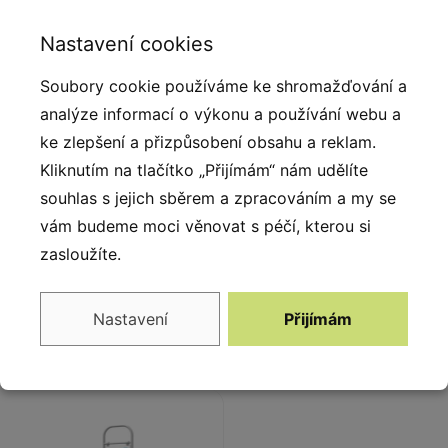
Nastavení cookies
Soubory cookie používáme ke shromažďování a
analýze informací o výkonu a používání webu a
ke zlepšení a přizpůsobení obsahu a reklam.
Kliknutím na tlačítko „Přijímám“ nám udělíte
souhlas s jejich sběrem a zpracováním a my se
vám budeme moci věnovat s péčí, kterou si
Šachový stolek se
Lavička ovečky
zasloužíte.
4 stoličkami BU-
BU-2019
2017
Nastavení
Přijímám