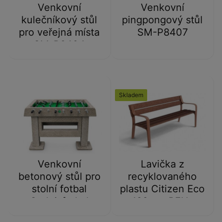
Venkovní
Venkovní
kulečníkový stůl
pingpongový stůl
pro veřejná místa
SM-P8407
SM-P8404
Skladem
Venkovní
Lavička z
betonový stůl pro
recyklovaného
stolní fotbal
plastu Citizen Eco
Stolni_fotbal
180 cm BEN-
UM303