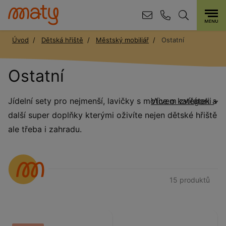
Úvod
Dětská hřiště
Městský mobiliář
Ostatní
Ostatní
Jídelní sety pro nejmenší, lavičky s motivem zvířátek a
Více o kategorii
další super doplňky kterými oživíte nejen dětské hřiště
ale třeba i zahradu.