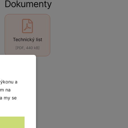
Dokumenty
Technický list
[PDF, 440 kB]
výkonu a
ím na
 a my se