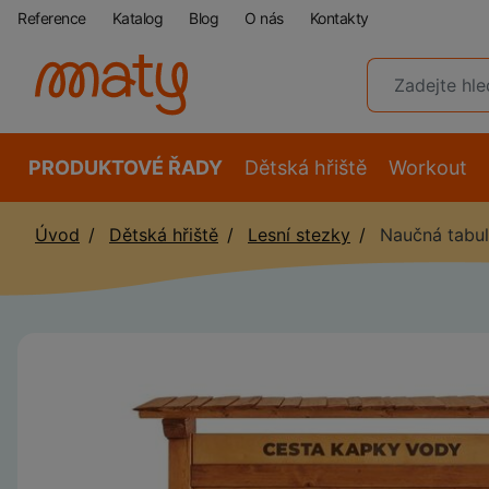
Reference
Katalog
Blog
O nás
Kontakty
PRODUKTOVÉ ŘADY
Dětská hřiště
Workout
Úvod
Dětská hřiště
Lesní stezky
Naučná tabul