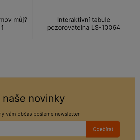
omov můj?
Interaktivní tabule
11
pozorovatelna LS-10064
 naše novinky
 my vám občas pošleme newsletter
Odebírat