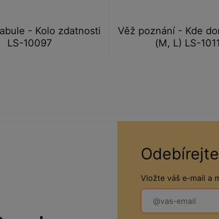
abule - Kolo zdatnosti
Věž poznání - Kde d
LS-10097
(M, L) LS-101
Odebírejte
Vložte váš e-mail a