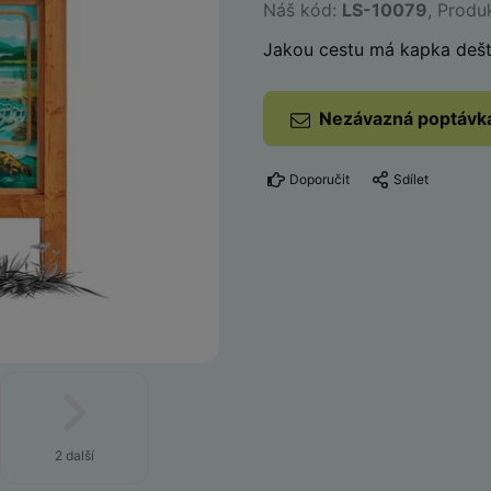
Náš kód:
LS-10079
, Produ
Jakou cestu má kapka dešt
Nezávazná poptávk
Doporučit
Sdílet
2 další