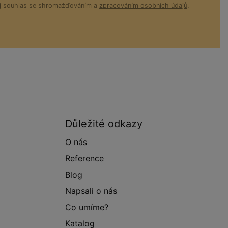
ůj souhlas se shromažďováním a
zpracováním osobních údajů
.
Důležité odkazy
O nás
Reference
Blog
Napsali o nás
Co umíme?
Katalog