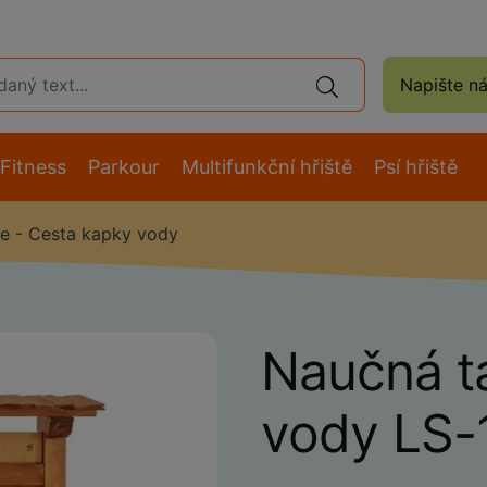
Napište n
Fitness
Parkour
Multifunkční hřiště
Psí hřiště
e - Cesta kapky vody
Naučná t
vody LS-