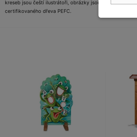
kreseb jsou čeští ilustrátoři, obrázky jsou chráněny aut
certifikovaného dřeva PEFC.