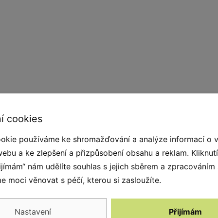
 krajině. Na prvku je QR kód, pod kterým
í cookies
i je zdarma stáhnout. Prstem cestujte po
okie používáme ke shromažďování a analýze informací o 
vidíš nás?" Na panelu hledejte různé podoby
webu a ke zlepšení a přizpůsobení obsahu a reklam. Kliknut
 všech 21 kapek, patří mu náš obdiv. Rozměry
řijímám“ nám udělíte souhlas s jejich sběrem a zpracováním
dětem ZŠ 1. stupně. Součástí prvku je kotvící
 moci věnovat s péčí, kterou si zasloužíte.
eriál, počet dle potřeb stojanu). Vyrobeno z
. Střecha je šindelová. Barvu nátěru
 přání zasíláme v elektronické podobě. Autorem
Nastavení
Přijímám