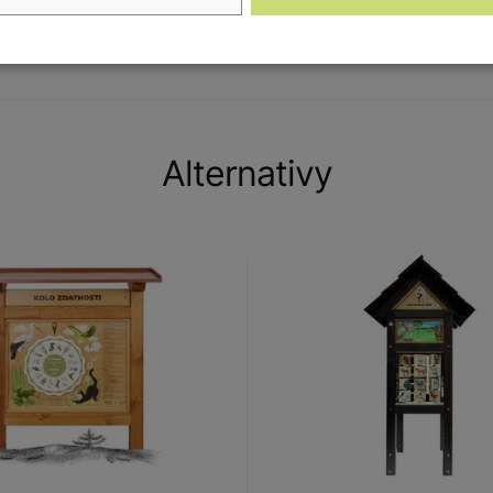
orskými právy. Prvky jsou vyrobeny z ekologicky
Alternativy