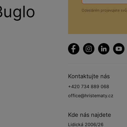
Buglo
Odesláním projevujete sv
Kontaktujte nás
+420 734 889 068
office@hristematy.cz
Kde nás najdete
Lidická 2006/26