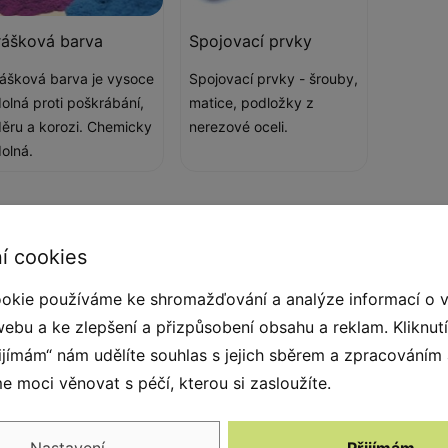
rášková barva
Spojovací prvky
ášková barva je vysoce
Spojovací prvky - šrouby,
olná proti poškrábání,
matice, podložky z
ěru a korozi. Chemicky
nerezové oceli.
olná.
í cookies
uhy. Díky lezeckým prvkům jsou venkovní
okie používáme ke shromažďování a analýze informací o 
vat sílu a koordinaci a zároveň si užívat
webu a ke zlepšení a přizpůsobení obsahu a reklam. Kliknut
skluzové překližky a společně s pomocným lanem
řijímám“ nám udělíte souhlas s jejich sběrem a zpracováním
 moci věnovat s péčí, kterou si zasloužíte.
Nastavení
Přijímám