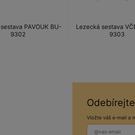
 sestava PAVOUK BU-
Lezecká sestava VČ
9302
9303
Odebírejte
Vložte váš e-mail a