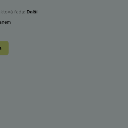
uktová řada:
Další
lanem
a