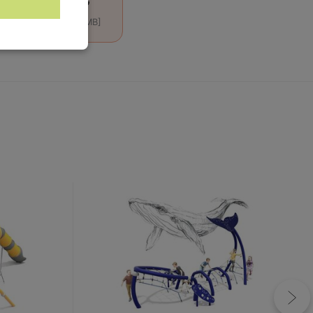
3D DWG
[DWG, 1.55 MB]