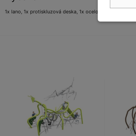
1x lano, 1x protiskluzová deska, 1x ocelová konstrukce