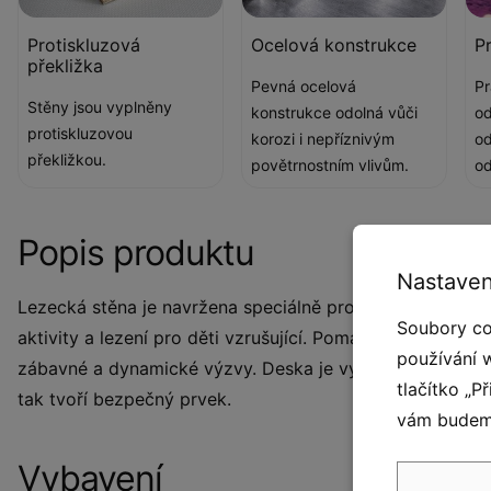
Protiskluzová
Ocelová konstrukce
P
překližka
Pevná ocelová
Pr
Stěny jsou vyplněny
konstrukce odolná vůči
od
protiskluzovou
korozi i nepříznivým
od
překližkou.
povětrnostním vlivům.
od
Popis produktu
Nastaven
Lezecká stěna je navržena speciálně pro mladé dobrodr
Soubory co
aktivity a lezení pro děti vzrušující. Pomáhají dětem budo
používání 
zábavné a dynamické výzvy. Deska je vyrobena z proti
tlačítko „P
tak tvoří bezpečný prvek.
vám budeme
Vybavení