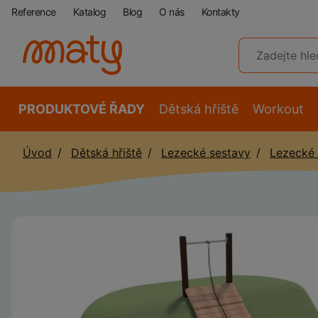
Reference
Katalog
Blog
O nás
Kontakty
PRODUKTOVÉ ŘADY
Dětská hřiště
Workout
Úvod
Dětská hřiště
Lezecké sestavy
Lezecké