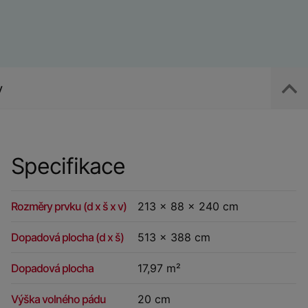
y
Specifikace
Rozměry prvku (d x š x v)
213 x 88 x 240 cm
Dopadová plocha (d x š)
513 x 388 cm
Dopadová plocha
17,97 m²
Výška volného pádu
20 cm