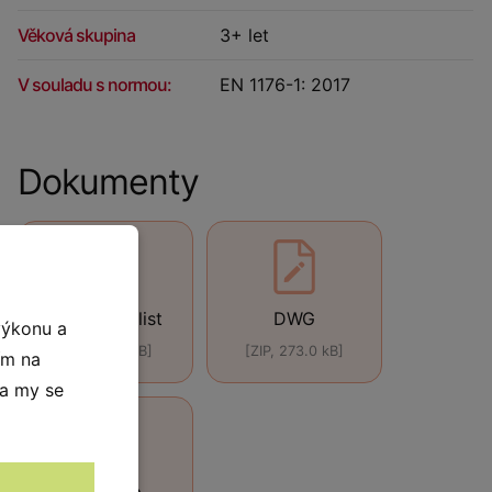
Věková skupina
3+ let
V souladu s normou:
EN 1176-1: 2017
Dokumenty
Technický list
DWG
výkonu a
[PDF, 440 kB]
[ZIP, 273.0 kB]
ím na
 a my se