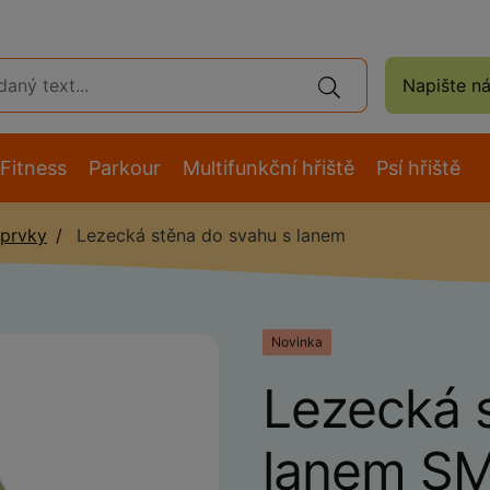
Napište n
Fitness
Parkour
Multifunkční hřiště
Psí hřiště
 prvky
Lezecká stěna do svahu s lanem
Novinka
Lezecká 
lanem S