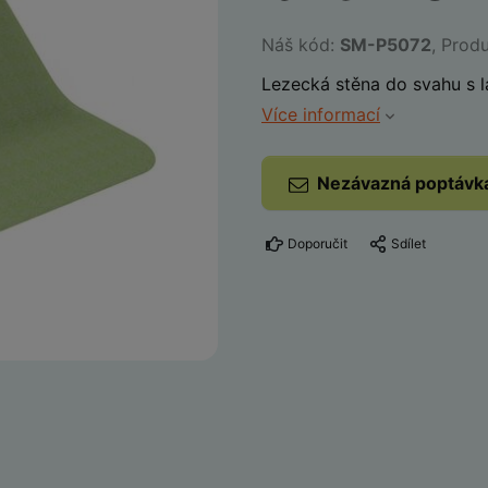
Náš kód:
SM-P5072
, Prod
Lezecká stěna do svahu s 
Více informací
Nezávazná poptávk
Doporučit
Sdílet