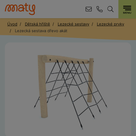
Úvod
Dětská hřiště
Lezecké sestavy
Lezecké prvky
Lezecká sestava dřevo akát