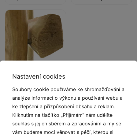
Nastavení cookies
Přírodní akátové dřevo
Soubory cookie používáme ke shromažďování a
Přírodní kulatina Robinia z
evropských plantáží s
analýze informací o výkonu a používání webu a
certifikátem FSC, který
ke zlepšení a přizpůsobení obsahu a reklam.
zaručuje, že výrobky
Kliknutím na tlačítko „Přijímám“ nám udělíte
pocházejí z odpovědně
souhlas s jejich sběrem a zpracováním a my se
obhospodařovaných lesů.
vám budeme moci věnovat s péčí, kterou si
Životnost až 15 let.