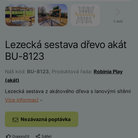
2 další
Lezecká sestava dřevo akát
BU-8123
Náš kód:
BU-8123
, Produktová řada:
Robinia Play
(akát)
Lezecká sestava z akátového dřeva s lanovými sítěmi
Více informací
Nezávazná poptávka
Doporučit
Sdílet