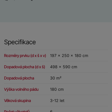
Specifikace
Rozměry prvku (d x š x v)
197 x 250 x 180 cm
Dopadová plocha (d x š)
498 x 590 cm
Dopadová plocha
30 m²
Výška volného pádu
180 cm
Věková skupina
3-12 let
Počet uživatelů
6