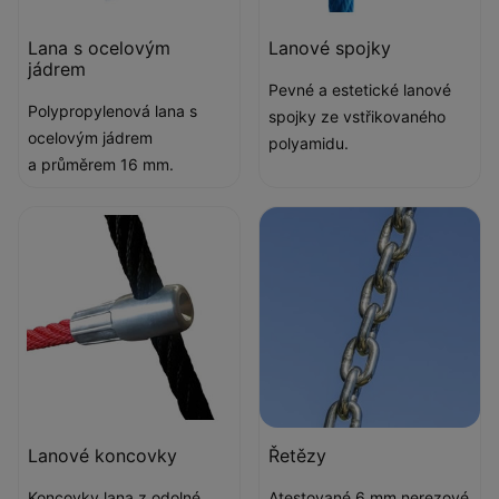
Lana s ocelovým
Lanové spojky
jádrem
Pevné a estetické lanové
Polypropylenová lana s
spojky ze vstřikovaného
ocelovým jádrem
polyamidu.
a průměrem 16 mm.
Lanové koncovky
Řetězy
Koncovky lana z odolné
Atestované 6 mm nerezové