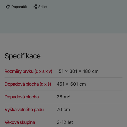
Doporučit
Sdílet
Specifikace
Rozměry prvku (d x š x v)
151 x 301 x 180 cm
Dopadová plocha (d x š)
451 x 601 cm
Dopadová plocha
28 m²
Výška volného pádu
70 cm
Věková skupina
3-12 let