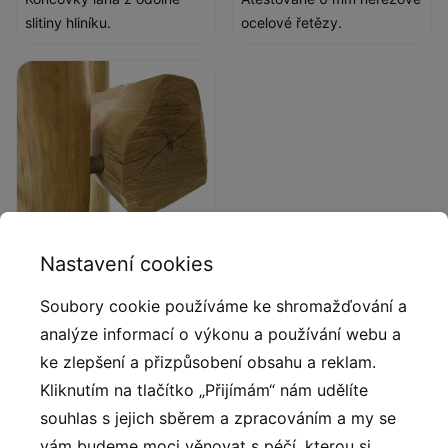
slitiny hliníku.
ocelové řetězy.
Nastavení cookies
Přírodní akátové dřevo
Soubory cookie používáme ke shromažďování a
Přírodní kulatina Robinia z
analýze informací o výkonu a používání webu a
evropských plantáží s
ke zlepšení a přizpůsobení obsahu a reklam.
certifikátem FSC, který
Kliknutím na tlačítko „Přijímám“ nám udělíte
zaručuje, že výrobky
souhlas s jejich sběrem a zpracováním a my se
pocházejí z odpovědně
obhospodařovaných lesů.
vám budeme moci věnovat s péčí, kterou si