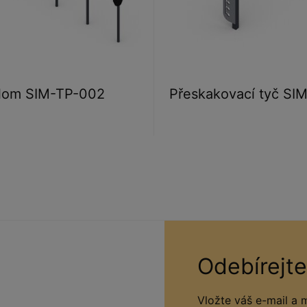
alom SIM-TP-002
Přeskakovací tyč SI
Odebírejte
Vložte váš e-mail a