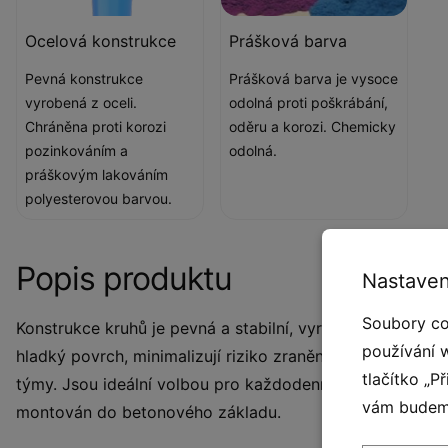
Ocelová konstrukce
Prášková barva
Pevná konstrukce
Prášková barva je vysoce
vyrobená z oceli.
odolná proti poškrábání,
Chráněna proti korozi
oděru a korozi. Chemicky
pozinkováním a
odolná.
práškovým lakováním
polyesterovou barvou.
Popis produktu
Nastaven
Soubory co
Konstrukce kruhů je pevná a stabilní, vyrobená z odolný
používání 
hladký povrch, minimalizují riziko zranění při průskoku. 
tlačítko „P
týmy. Jsou ideální volbou pro každodenní trénink, system
vám budeme
montován do betonového základu.