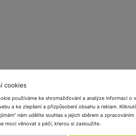
í cookies
okie používáme ke shromažďování a analýze informací o 
ch materiálů. Kruhy jsou bezpečné pro psy – mají
webu a ke zlepšení a přizpůsobení obsahu a reklam. Kliknut
Kruhy jsou vhodné pro začátečníky i pokročilé
řijímám“ nám udělíte souhlas s jejich sběrem a zpracováním
atickou přípravu i závodní použití. Prvek je
 moci věnovat s péčí, kterou si zasloužíte.