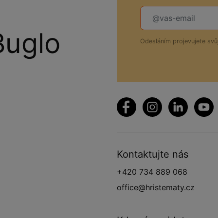
Buglo
Odesláním projevujete sv
Kontaktujte nás
+420 734 889 068
office@hristematy.cz