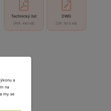
Technický list
DWG
[PDF, 440 kB]
[ZIP, 187.0 kB]
výkonu a
ím na
 a my se