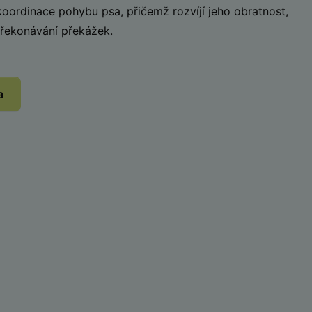
oordinace pohybu psa, přičemž rozvíjí jeho obratnost,
překonávání překážek.
a