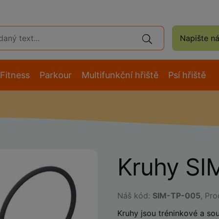
Napište n
Fitness
Parkour
Multifunkční hřiště
Psí hřiště
Kruhy SI
Náš kód:
SIM-TP-005
, Pr
Kruhy jsou tréninkové a sou