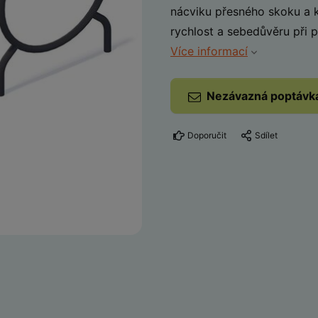
nácviku přesného skoku a k
rychlost a sebedůvěru při 
Více informací
Nezávazná poptávk
Doporučit
Sdílet