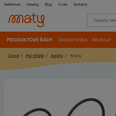
Reference
Katalog
Blog
O nás
Kontakty
PRODUKTOVÉ ŘADY
Dětská hřiště
Workout
Úvod
Psí hřiště
Agility
Kruhy