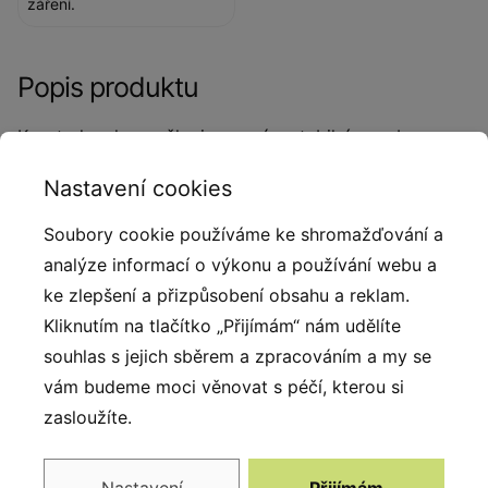
záření.
Popis produktu
Konstrukce houpačky je pevná a stabilní, vyrobena z
odolných materiálů. Povrch je opatřen protiskluzovou
Nastavení cookies
úpravou, která zajišťuje bezpečný kontakt s tlapkami
psa, a mechanismus houpačky je navržen tak, aby byl
Soubory cookie používáme ke shromažďování a
plynulý a minimalizoval riziko zranění. Výška a délka
analýze informací o výkonu a používání webu a
houpačky odpovídají standardům agility a umožňuje
ke zlepšení a přizpůsobení obsahu a reklam.
tak bezpečný trénink psům různých velikostí.
Kliknutím na tlačítko „Přijímám“ nám udělíte
Houpačka je vhodná pro začátečníky i pokročilé psy.
souhlas s jejich sběrem a zpracováním a my se
Je ideální volbou pro systematický trénink, přípravu
vám budeme moci věnovat s péčí, kterou si
na závody i rozvoj agility dovedností.
zasloužíte.
Vybavení