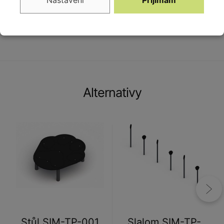
Nastavení
Přijímám
ocelová konstrukce, 1x deska HDPE
Alternativy
Stůl SIM-TP-001
Slalom SIM-TP-