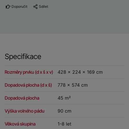
Doporučit
Sdílet
Specifikace
Rozměry prvku (d x š x v)
428 x 224 x 169 cm
Dopadová plocha (d x š)
778 x 574 cm
Dopadová plocha
45 m²
Výška volného pádu
90 cm
Věková skupina
1-8 let