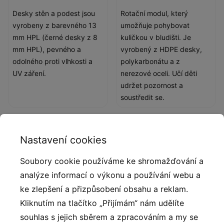
Desky stěn a podest jsou
Rotační modul, který
vyrobeny z barevného 13
umožňuje pohybovat
mm HPL (černé desky z 8
kuličkou v bludišti. Je
mm HPL), pevného a
vyrobený z HDPE desky,
odolného proti vlhkosti a
polykarbonátu a z
UV záření.
nerezové oceli. Učí děti
udržet pozornost a
soustředit se.
Nastavení cookies
Soubory cookie používáme ke shromažďování a
analýze informací o výkonu a používání webu a
ke zlepšení a přizpůsobení obsahu a reklam.
Kliknutím na tlačítko „Přijímám“ nám udělíte
souhlas s jejich sběrem a zpracováním a my se