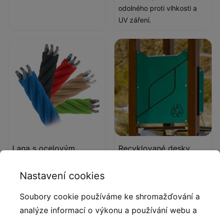
odolného proti vlhkosti a
UV záření.
Lana s ocelovým
Recyklované desky
jádrem
Vícevrstvé desky z
Nastavení cookies
Polypropylenová lana s
vytěženého a
ocelovým jádrem
recyklovaného mořského
Soubory cookie používáme ke shromažďování a
a průměrem 16 mm.
odpadu, jako jsou rybářské
analýze informací o výkonu a používání webu a
sítě, lana a vlečné sítě.