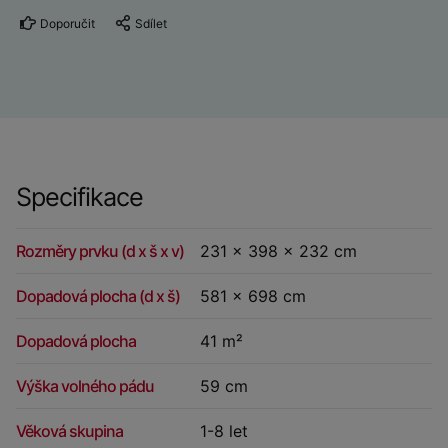
Doporučit
Sdílet
Specifikace
Rozměry prvku (d x š x v)
231 x 398 x 232 cm
Dopadová plocha (d x š)
581 x 698 cm
Dopadová plocha
41 m²
Výška volného pádu
59 cm
Věková skupina
1-8 let