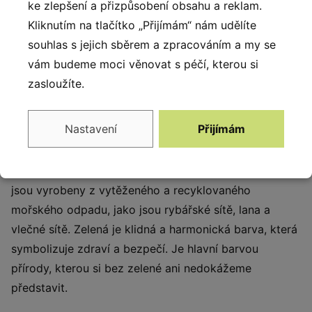
ke zlepšení a přizpůsobení obsahu a reklam.
Odolné proti UV záření.
Kliknutím na tlačítko „Přijímám“ nám udělíte
souhlas s jejich sběrem a zpracováním a my se
Popis produktu
vám budeme moci věnovat s péčí, kterou si
zasloužíte.
Řada Recycled linie jak již název napovídá obsahuje
produkty, které jsou bezpečné pro životní prostředí,
Nastavení
Přijímám
protože jsou vyrobeny z recyklovaných materiálů.
Konstrukce je vytvořena z nerezové oceli, která je
odolná vůči povětrnostním vlivům. Vícevrstvé desky
jsou vyrobeny z vytěženého a recyklovaného
mořského odpadu, jako jsou rybářské sítě, lana a
vlečné sítě. Zelená je klidná a harmonická barva, která
symbolizuje zdraví a bezpečí. Je hlavní barvou
přírody, kterou si bez zelené ani nedokážeme
představit.