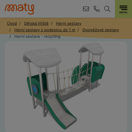
Úvod
Dětská hřiště
Herní sestavy
Herní sestavy s podestou do 1 m
Dvojvěžové sestavy
Herní sestava - recycling