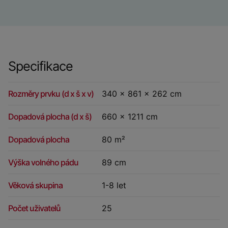
Specifikace
Rozměry prvku (d x š x v)
340 x 861 x 262 cm
Dopadová plocha (d x š)
660 x 1211 cm
Dopadová plocha
80 m²
Výška volného pádu
89 cm
Věková skupina
1-8 let
Počet uživatelů
25