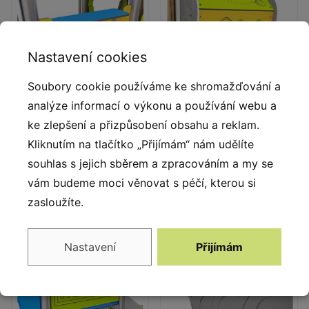
Nastavení cookies
Soubory cookie používáme ke shromažďování a
analýze informací o výkonu a používání webu a
ke zlepšení a přizpůsobení obsahu a reklam.
Parapet
Balkonový modul
Kliknutím na tlačítko „Přijímám“ nám udělíte
Parapet vyrobený z 15 mm
Balkónový modul vyrobený
souhlas s jejich sběrem a zpracováním a my se
HDPE desky.
z 15 mm HDPE desky.
vám budeme moci věnovat s péčí, kterou si
zasloužíte.
Nastavení
Přijímám