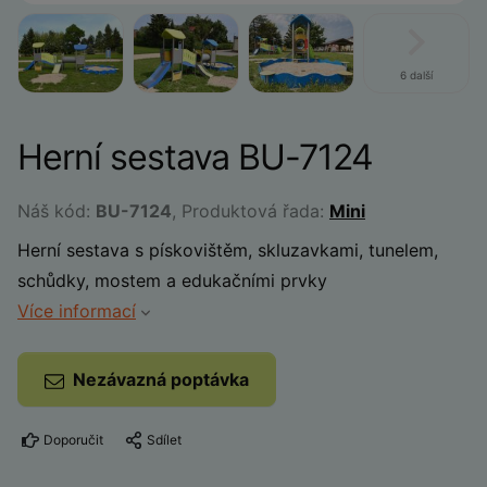
6 další
Herní sestava BU-7124
Náš kód:
BU-7124
, Produktová řada:
Mini
Herní sestava s pískovištěm, skluzavkami, tunelem,
schůdky, mostem a edukačními prvky
Více informací
Nezávazná poptávka
Doporučit
Sdílet