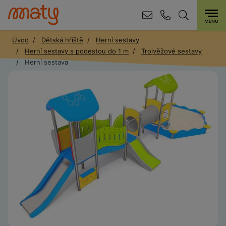
Úvod
Dětská hřiště
Herní sestavy
Herní sestavy s podestou do 1 m
Trojvěžové sestavy
Herní sestava