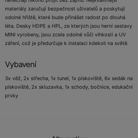
nenechají nikoho projít bez zájmu. Nejkvalitnější
materiály zaručují bezpečnost uživatelů a poskytují
odolné hřiště, které bude přinášet radost po dlouhá
léta. Desky HDPE a HPL, ze kterých jsou herní sestavy
MINI vyrobeny, jsou zcela odolné vůči vlhkosti a UV
záření, což je předurčuje k instalaci kdekoli na světě.
Vybavení
3x věž, 2x střecha, 1x tunel, 1x pískoviště, 6x sedák na
pískoviště, 2x skluzavka, 1x schody, bočnice, edukační
prvky